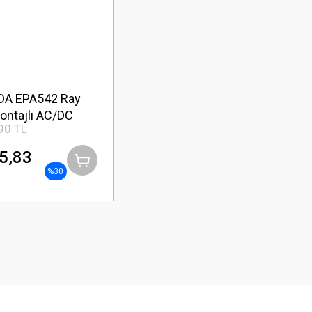
DA EPA542 Ray
ontajlı AC/DC
90 TL
Ampermetre
5,83
%30