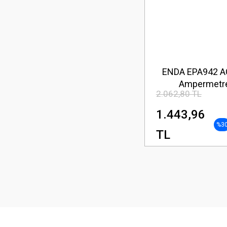
ENDA EPA942 A
Ampermetr
2.062,80 TL
1.443,96
%3
TL