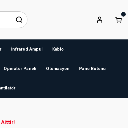
r
İnfrared Ampul
Kablo
Operatör Paneli
Otomasyon
Pano Butonu
ntilatör
Aittir!