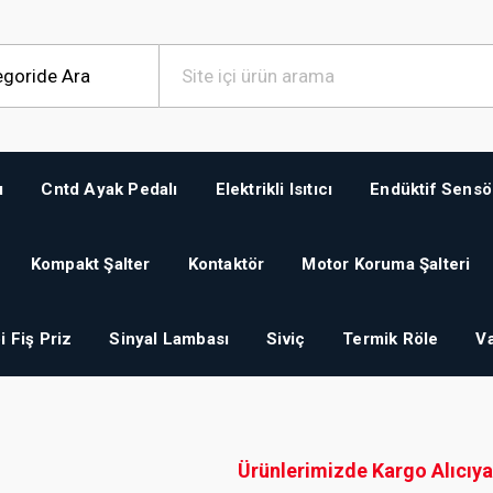
ı
Cntd Ayak Pedalı
Elektrikli Isıtıcı
Endüktif Sensö
Kompakt Şalter
Kontaktör
Motor Koruma Şalteri
i Fiş Priz
Sinyal Lambası
Siviç
Termik Röle
Va
Ürünlerimizde Kargo Alıcıya 