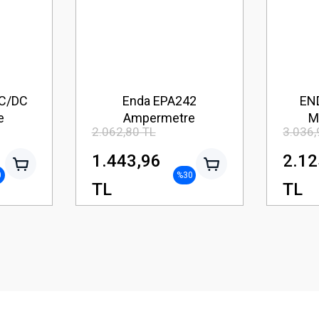
C/DC
Enda EPA242
EN
e
Ampermetre
M
2.062,80 TL
3.036,
1.443,96
2.12
0
%30
TL
TL