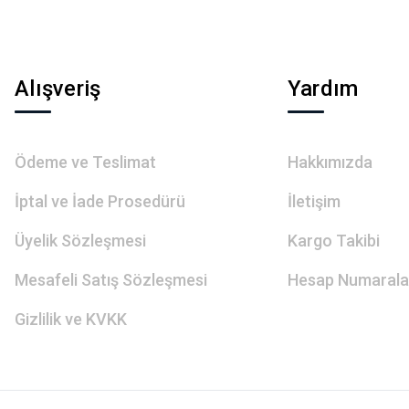
Alışveriş
Yardım
Ödeme ve Teslimat
Hakkımızda
İptal ve İade Prosedürü
İletişim
Üyelik Sözleşmesi
Kargo Takibi
Mesafeli Satış Sözleşmesi
Hesap Numarala
Gizlilik ve KVKK