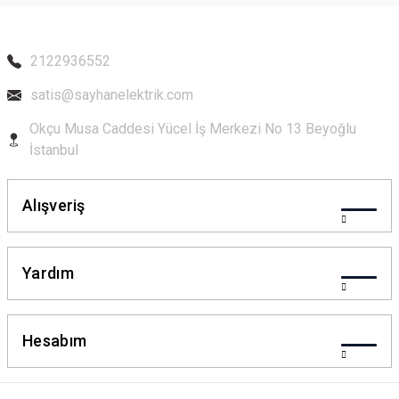
2122936552
satis@sayhanelektrik.com
Okçu Musa Caddesi Yücel İş Merkezi No 13 Beyoğlu
İstanbul
Alışveriş
Yardım
Hesabım