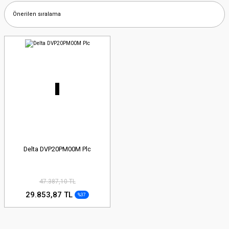
Delta DVP20PM00M Plc
47.387,10 TL
29.853,87 TL
%37