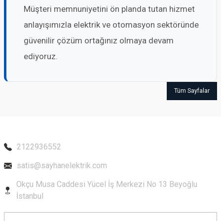
Müşteri memnuniyetini ön planda tutan hizmet
anlayışımızla elektrik ve otomasyon sektöründe
güvenilir çözüm ortağınız olmaya devam
ediyoruz.
Tüm Sayfalar
2122936552
satis@sayhanelektrik.com
Okçu Musa Caddesi Yücel İş Merkezi No 13 Beyoğlu
İstanbul