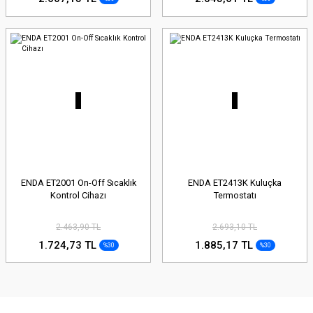
ENDA ET2001 On-Off Sıcaklık
ENDA ET2413K Kuluçka
Kontrol Cihazı
Termostatı
2.463,90 TL
2.693,10 TL
1.724,73 TL
1.885,17 TL
%30
%30