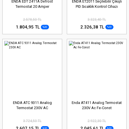
ENDA EDT 2411A Defrost
ENDA ET2011 Seçilebilir Çıkışlı
Termostat 20 Amper
PID Sıcaklık Kontrol Cihazı
2.578,50 TL
3.323,40 TL
1.804,95 TL
2.326,38 TL
%30
%30
ENDA ATC 9311 Analog
Enda AT411 Analog Termostat
Termostat 230V AC
230V Ac Fe-Const
3.724,50 TL
2.922,30 TL
2.607,15 TL
2.045,61 TL
%30
%30