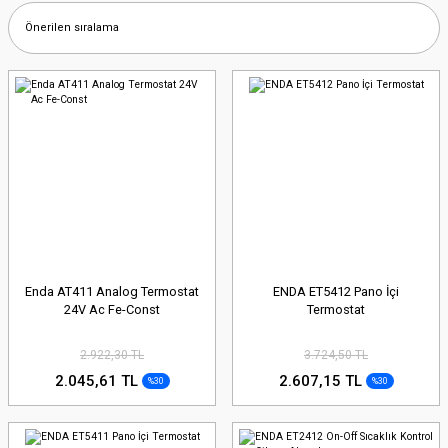
Enda AT411 Analog Termostat
ENDA ET5412 Pano İçi
24V Ac Fe-Const
Termostat
2.922,30 TL
3.724,50 TL
2.045,61 TL
2.607,15 TL
%30
%30