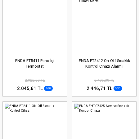
ENDA ET5411 Pano İçi
ENDA ET2412 On-Off Sıcaklık
Termostat
Kontrol Cihazı Alarmlı
2.922,30 TL
3.495,30 TL
2.045,61 TL
2.446,71 TL
%30
%30