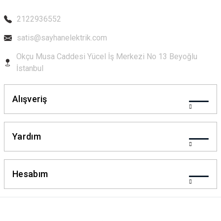
2122936552
satis@sayhanelektrik.com
Okçu Musa Caddesi Yücel İş Merkezi No 13 Beyoğlu
İstanbul
Alışveriş
Yardım
Hesabım