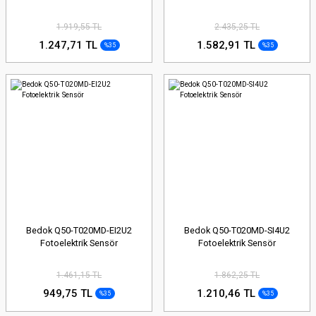
1.919,55 TL
2.435,25 TL
1.247,71 TL
1.582,91 TL
%35
%35
Bedok Q50-T020MD-EI2U2
Bedok Q50-T020MD-SI4U2
Fotoelektrik Sensör
Fotoelektrik Sensör
1.461,15 TL
1.862,25 TL
949,75 TL
1.210,46 TL
%35
%35