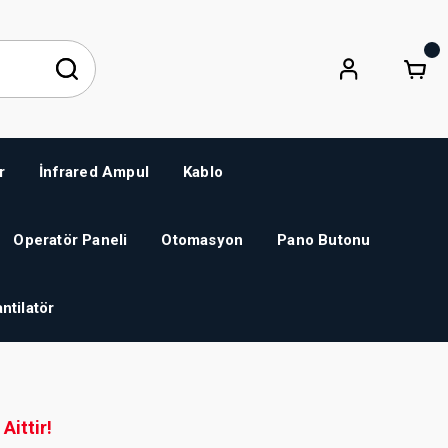
r
İnfrared Ampul
Kablo
Operatör Paneli
Otomasyon
Pano Butonu
ntilatör
Aittir!