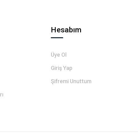
Hesabım
Üye Ol
Giriş Yap
Şifremi Unuttum
rı