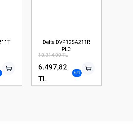
211T
Delta DVP12SA211R
PLC
10.314,00 TL
6.497,82
7
%37
TL