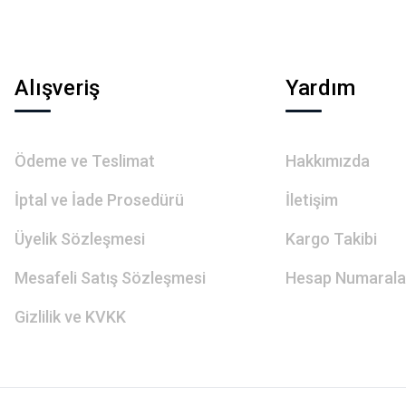
Alışveriş
Yardım
Ödeme ve Teslimat
Hakkımızda
İptal ve İade Prosedürü
İletişim
Üyelik Sözleşmesi
Kargo Takibi
Mesafeli Satış Sözleşmesi
Hesap Numarala
Gizlilik ve KVKK