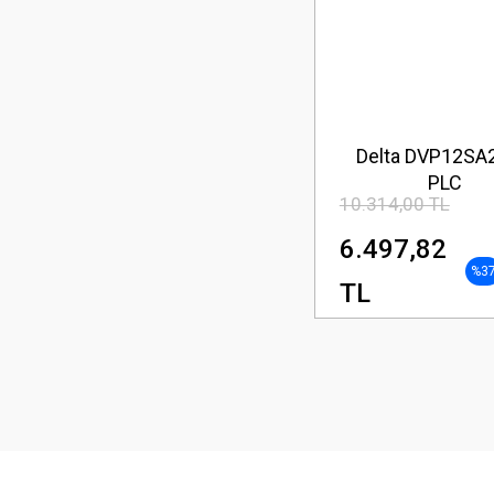
Delta DVP12SA
PLC
10.314,00 TL
6.497,82
%3
TL