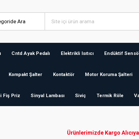
ı
Cntd Ayak Pedalı
Elektrikli Isıtıcı
Endüktif Sensö
Kompakt Şalter
Kontaktör
Motor Koruma Şalteri
i Fiş Priz
Sinyal Lambası
Siviç
Termik Röle
Va
Ürünlerimizde Kargo Alıcıya 