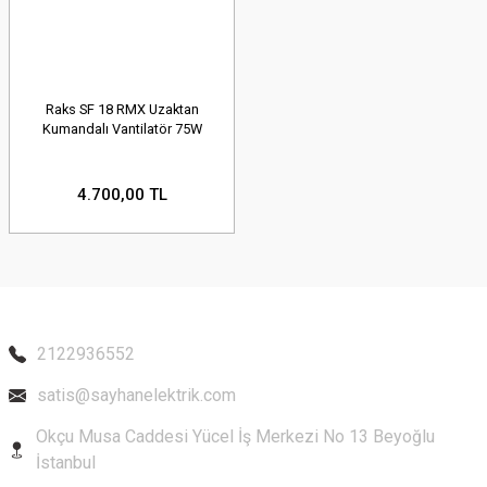
Raks SF 18 RMX Uzaktan
Kumandalı Vantilatör 75W
4.700,00 TL
2122936552
satis@sayhanelektrik.com
Okçu Musa Caddesi Yücel İş Merkezi No 13 Beyoğlu
İstanbul