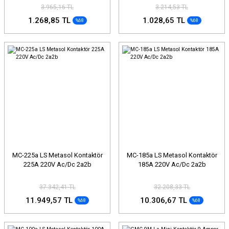
3.965,16 TL
3.214,53 TL
1.268,85 TL
1.028,65 TL
%68
%68
MC-225a LS Metasol Kontaktör
MC-185a LS Metasol Kontaktör
225A 220V Ac/Dc 2a2b
185A 220V Ac/Dc 2a2b
37.342,41 TL
32.208,33 TL
11.949,57 TL
10.306,67 TL
%68
%68