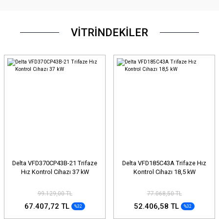
VİTRİNDEKİLER
Delta VFD370CP43B-21 Trifaze
Delta VFD185C43A Trifaze Hız
Hız Kontrol Cihazı 37 kW
Kontrol Cihazı 18,5 kW
99.129,00 TL
77.068,50 TL
67.407,72 TL
52.406,58 TL
%32
%32