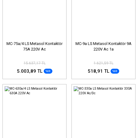
MC-75a/4 LS Metasol Kontaktör
MC-9a LS Metasol Kontaktör 9A
75A 220V Ac
220V Ac 1a
15.637,17 TL
1.621,59 TL
5.003,89 TL
518,91 TL
%68
%68