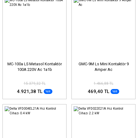
MC-100a LS Metasol Kontaktör
GMC-9M Ls Mini Kontaktör 9
100A 220V Ac 1a1b
Amper Ac
15.379,32 TL
1.466,88 TL
4.921,38 TL
469,40 TL
%68
%68