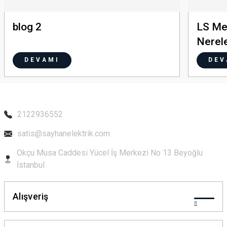
blog 2
LS Me
Nerele
DEVAMI
DEV
2122936552
satis@sayhanelektrik.com
Okçu Musa Caddesi Yücel İş Merkezi No 13 Beyoğlu
İstanbul
Alışveriş