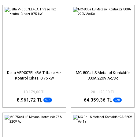
Delta VFD007EL43A Trifaze Hız
MC-800a LS Metasol Kontaktör
Kontrol Cihazı 0,75 kW
800A 220V Ac/Dc
13.179,00 TL
201.123,00 TL
8.961,72 TL
64.359,36 TL
%32
%68