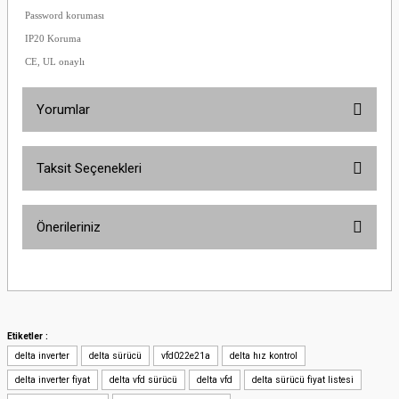
Password koruması
IP20 Koruma
CE, UL onaylı
Yorumlar
Taksit Seçenekleri
Bu ürüne ilk yorumu siz yapın!
Önerileriniz
Yorum Yaz
Bu ürünün fiyat bilgisi, resim, ürün açıklamalarında ve diğer konularda
yetersiz gördüğünüz noktaları öneri formunu kullanarak tarafımıza
iletebilirsiniz.
Görüş ve önerileriniz için teşekkür ederiz.
Etiketler :
delta inverter
delta sürücü
vfd022e21a
delta hız kontrol
Ürün resmi kalitesiz, bozuk veya görüntülenemiyor.
delta inverter fiyat
delta vfd sürücü
delta vfd
delta sürücü fiyat listesi
Ürün açıklamasında eksik bilgiler bulunuyor.