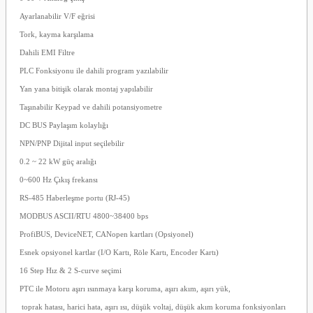
Ayarlanabilir V/F eğrisi
Tork, kayma karşılama
Dahili EMI Filtre
PLC Fonksiyonu ile dahili program yazılabilir
Yan yana bitişik olarak montaj yapılabilir
Taşınabilir Keypad ve dahili potansiyometre
DC BUS Paylaşım kolaylığı
NPN/PNP Dijital input seçilebilir
0.2 ~ 22 kW güç aralığı
0~600 Hz Çıkış frekansı
RS-485 Haberleşme portu (RJ-45)
MODBUS ASCII/RTU 4800~38400 bps
ProfiBUS, DeviceNET, CANopen kartları (Opsiyonel)
Esnek opsiyonel kartlar (I/O Kartı, Röle Kartı, Encoder Kartı)
16 Step Hız & 2 S-curve seçimi
PTC ile Motoru aşırı ısınmaya karşı koruma, aşırı akım, aşırı yük,
toprak hatası, harici hata, aşırı ısı, düşük voltaj, düşük akım koruma fonksiyonları