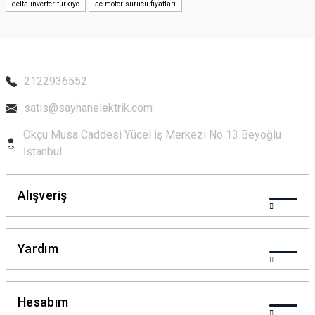
delta inverter türkiye
ac motor sürücü fiyatları
Ürün bilgilerinde hatalar bulunuyor.
Ürün fiyatı diğer sitelerden daha pahalı.
Bu ürüne benzer farklı alternatifler olmalı.
2122936552
satis@sayhanelektrik.com
Okçu Musa Caddesi Yücel İş Merkezi No 13 Beyoğlu
Gönder
İstanbul
Alışveriş
Yardım
Hesabım