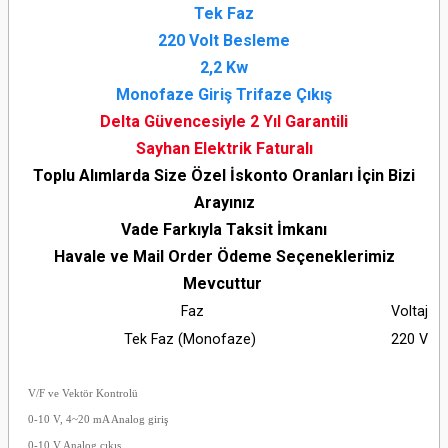
Tek Faz
220 Volt Besleme
2,2 Kw
Monofaze Giriş Trifaze Çıkış
Delta Güvencesiyle 2 Yıl Garantili
Sayhan Elektrik Faturalı
Toplu Alımlarda Size Özel İskonto Oranları İçin Bizi
Arayınız
Vade Farkıyla Taksit İmkanı
Havale ve Mail Order Ödeme Seçeneklerimiz
Mevcuttur
Faz
Voltaj
Tek Faz
(Monofaze)
220 V
V/F ve Vektör Kontrolü
0-10 V, 4~20 mA Analog giriş
0-10 V Analog çıkış