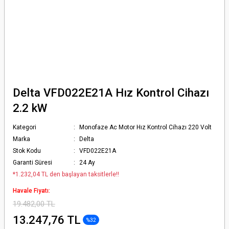
Delta VFD022E21A Hız Kontrol Cihazı
2.2 kW
Kategori
Monofaze Ac Motor Hız Kontrol Cihazı 220 Volt
Marka
Delta
Stok Kodu
VFD022E21A
Garanti Süresi
24 Ay
*1.232,04 TL den başlayan taksitlerle!!
Havale Fiyatı:
19.482,00 TL
13.247,76 TL
%32