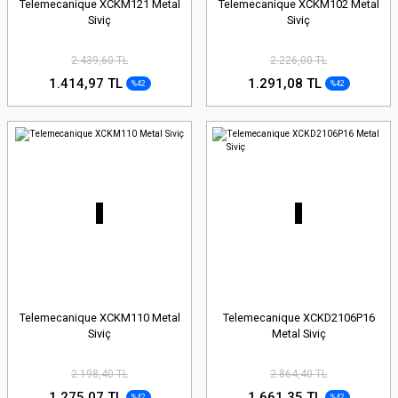
Telemecanique XCKM121 Metal
Telemecanique XCKM102 Metal
Siviç
Siviç
2.439,60 TL
2.226,00 TL
1.414,97 TL
1.291,08 TL
%42
%42
Telemecanique XCKM110 Metal
Telemecanique XCKD2106P16
Siviç
Metal Siviç
2.198,40 TL
2.864,40 TL
1.275,07 TL
1.661,35 TL
%42
%42