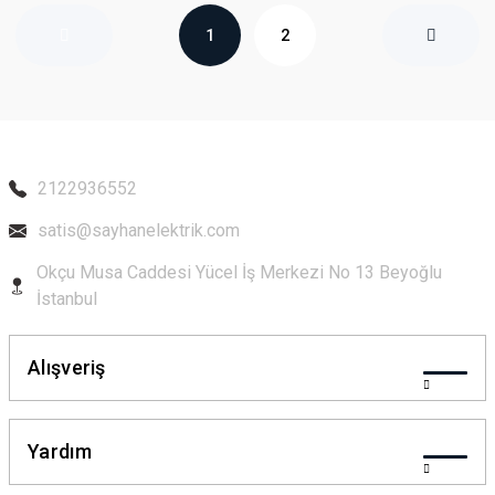
1
2
2122936552
satis@sayhanelektrik.com
Okçu Musa Caddesi Yücel İş Merkezi No 13 Beyoğlu
İstanbul
Alışveriş
Yardım