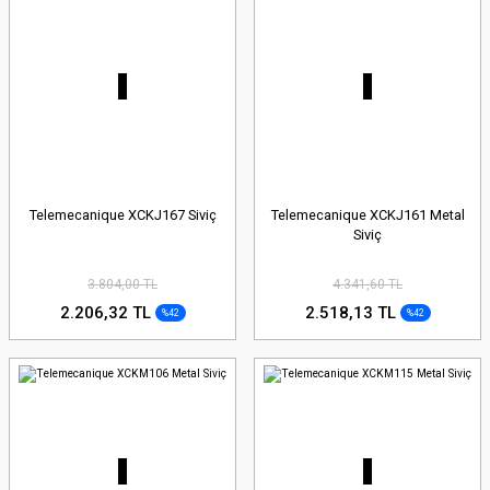
Telemecanique XCKJ167 Siviç
Telemecanique XCKJ161 Metal
Siviç
3.804,00 TL
4.341,60 TL
2.206,32 TL
2.518,13 TL
%42
%42