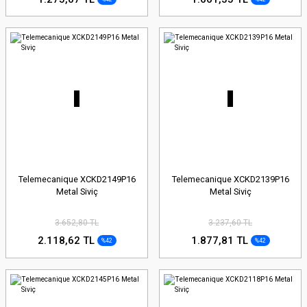
Telemecanique XCKD2149P16
Telemecanique XCKD2139P16
Metal Siviç
Metal Siviç
3.652,80 TL
3.237,60 TL
2.118,62 TL
1.877,81 TL
%42
%42