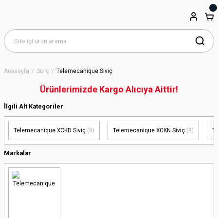
Anasayfa
Siviç
Telemecanique Siviç
Ürünlerimizde Kargo Alıcıya Aittir!
İlgili Alt Kategoriler
Telemecanique XCKD Siviç
(9)
Telemecanique XCKN Siviç
(9)
T
Markalar