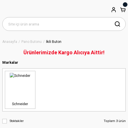
Anasayfa
Pano Butonu
İkili Buton
Ürünlerimizde Kargo Alıcıya Aittir!
Markalar
Schneider
Toplam 3 ürün
Stoktakiler