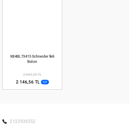
XB4BL73415 Schneider İkili
Buton
2.683,20 TL
2.146,56 TL
%20
2122936552