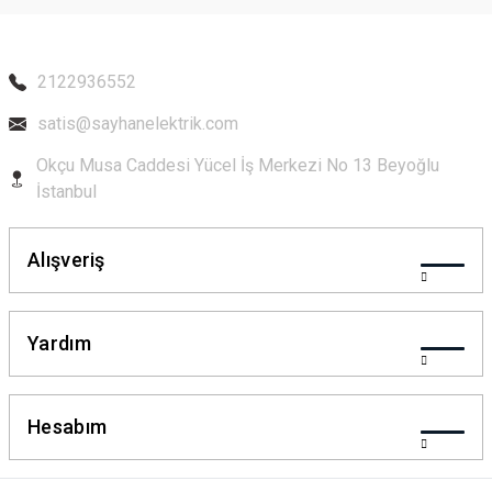
2122936552
satis@sayhanelektrik.com
Okçu Musa Caddesi Yücel İş Merkezi No 13 Beyoğlu
İstanbul
Alışveriş
Yardım
Hesabım