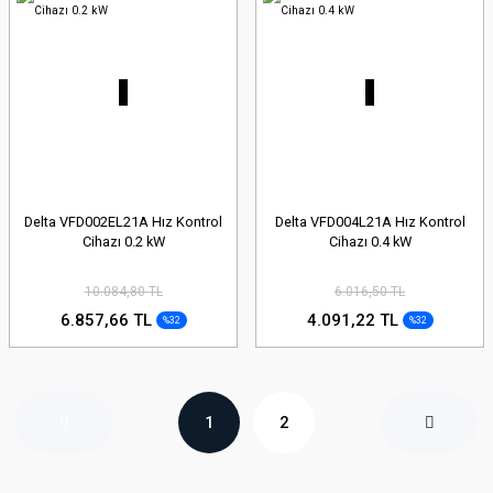
Delta VFD002EL21A Hız Kontrol
Delta VFD004L21A Hız Kontrol
Cihazı 0.2 kW
Cihazı 0.4 kW
10.084,80 TL
6.016,50 TL
6.857,66 TL
4.091,22 TL
%32
%32
1
2