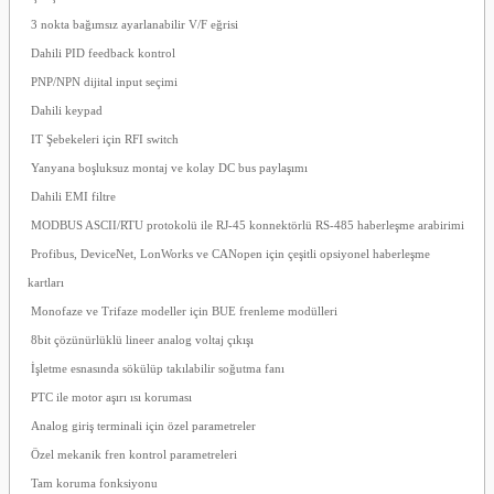
3 nokta bağımsız ayarlanabilir V/F eğrisi
Dahili PID feedback kontrol
PNP/NPN dijital input seçimi
Dahili keypad
IT Şebekeleri için RFI switch
Yanyana boşluksuz montaj ve kolay DC bus paylaşımı
Dahili EMI filtre
MODBUS ASCII/RTU protokolü ile RJ-45 konnektörlü RS-485 haberleşme arabirimi
Profibus, DeviceNet, LonWorks ve CANopen için çeşitli opsiyonel haberleşme
kartları
Monofaze ve Trifaze modeller için BUE frenleme modülleri
8bit çözünürlüklü lineer analog voltaj çıkışı
İşletme esnasında sökülüp takılabilir soğutma fanı
PTC ile motor aşırı ısı koruması
Analog giriş terminali için özel parametreler
Özel mekanik fren kontrol parametreleri
Tam koruma fonksiyonu