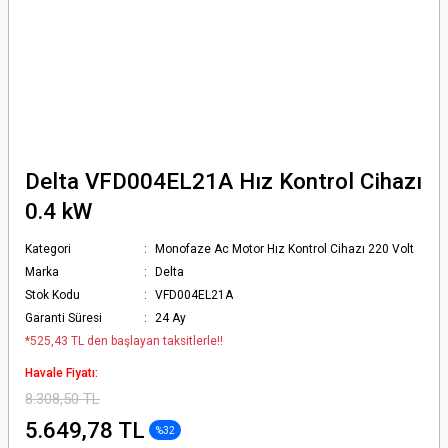
Delta VFD004EL21A Hız Kontrol Cihazı
0.4 kW
Kategori
Monofaze Ac Motor Hız Kontrol Cihazı 220 Volt
Marka
Delta
Stok Kodu
VFD004EL21A
Garanti Süresi
24 Ay
*525,43 TL den başlayan taksitlerle!!
Havale Fiyatı:
8.308,50 TL
5.649,78 TL
%32