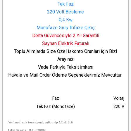
Tek Faz
220 Volt Besleme
0,4 Kw
Monofaze Giriş Trifaze Çıkış
Delta Güvencesiyle 2 Yıl Garantili
Sayhan Elektrik Faturalı
Toplu Alımlarda Size Özel İskonto Oranları İçin Bizi
Arayınız
Vade Farkıyla Taksit İmkanı
Havale ve Mail Order Ödeme Seçeneklerimiz Mevcuttur
Faz
Voltaj
Tek Faz
(Monofaze)
220 V
Yeni nesil çok fonksiyonlu mikro tip AC sürücü
Çıkış frekansı : 0.1 - 600Hz