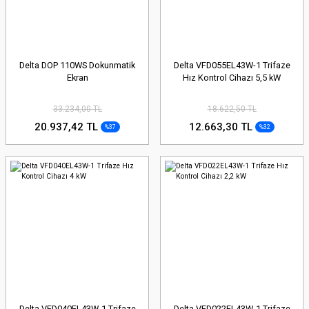
Delta DOP 110WS Dokunmatik
Delta VFD055EL43W-1 Trifaze
Ekran
Hız Kontrol Cihazı 5,5 kW
33.234,00 TL
18.622,50 TL
20.937,42 TL
12.663,30 TL
%37
%32
Delta VFD040EL43W-1 Trifaze
Delta VFD022EL43W-1 Trifaze