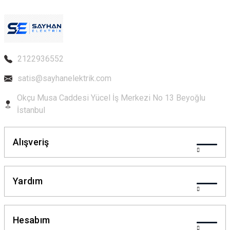
2122936552
satis@sayhanelektrik.com
Okçu Musa Caddesi Yücel İş Merkezi No 13 Beyoğlu
İstanbul
Alışveriş
Yardım
Hesabım