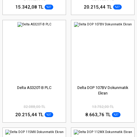
15.342,08 TL
20.215,44 TL
%37
%37
Delta AS320T-B PLC
Delta DOP 107BV Dokunmatik
Ekran
32.088,00 TL
13.752,00 TL
20.215,44 TL
8.663,76 TL
%37
%37