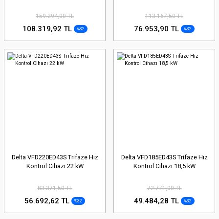
159.294,00 TL
113.167,50 TL
108.319,92 TL
76.953,90 TL
%32
%32
Delta VFD220ED43S Trifaze Hız
Delta VFD185ED43S Trifaze Hız
Kontrol Cihazı 22 kW
Kontrol Cihazı 18,5 kW
83.371,50 TL
72.771,00 TL
56.692,62 TL
49.484,28 TL
%32
%32