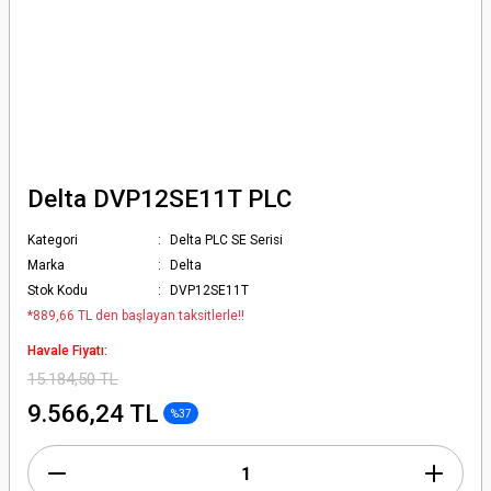
Delta DVP12SE11T PLC
Kategori
Delta PLC SE Serisi
Marka
Delta
Stok Kodu
DVP12SE11T
*889,66 TL den başlayan taksitlerle!!
Havale Fiyatı:
15.184,50 TL
9.566,24 TL
%37