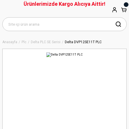
Ürünlerimizde Kargo Alıcıya Aittir!
Anasayfa
Plc
Delta PLC SE Serisi
Delta DVP12SE11T PLC