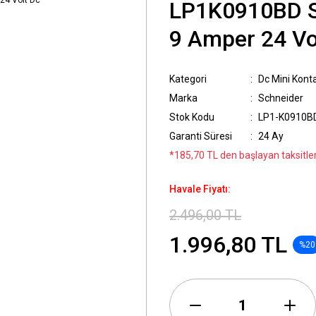
LP1K0910BD Sc
9 Amper 24 Vo
Kategori
Dc Mini Kont
Marka
Schneider
Stok Kodu
LP1-K0910B
Garanti Süresi
24 Ay
*185,70 TL den başlayan taksitler
Havale Fiyatı:
2.496,00 TL
1.996,80 TL
%20