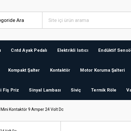
ı
Cntd Ayak Pedalı
Elektrikli Isıtıcı
Endüktif Sensö
Kompakt Şalter
Kontaktör
Motor Koruma Şalteri
i Fiş Priz
Sinyal Lambası
Siviç
Termik Röle
Va
ini Kontaktör 9 Amper 24 Volt Dc