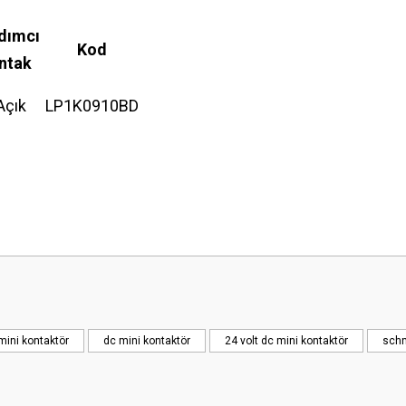
dımcı
Kod
ntak
Açık
LP1K0910BD
 yetersiz gördüğünüz noktaları öneri formunu kullanarak tarafımıza iletebilirsini
Bu ürüne ilk yorumu siz yapın!
Yorum Yaz
mini kontaktör
dc mini kontaktör
24 volt dc mini kontaktör
schn