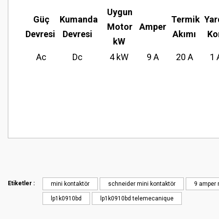
Uygun
Güç
Kumanda
Termik
Yar
Motor
Amper
Devresi
Devresi
Akımı
Ko
kW
Ac
Dc
4 kW
9 A
20 A
1 
Bu ürünün fiyat bilgisi, resim, ürün açıklamalarında ve diğer konularda
Görüş ve önerileriniz için teşekkür ederiz.
Ürün resmi kalitesiz, bozuk veya görüntülenemiyor.
Ürün açıklamasında eksik bilgiler bulunuyor.
Etiketler :
mini kontaktör
schneider mini kontaktör
9 amper 
Ürün bilgilerinde hatalar bulunuyor.
lp1k0910bd
lp1k0910bd telemecanique
Ürün fiyatı diğer sitelerden daha pahalı.
Bu ürüne benzer farklı alternatifler olmalı.