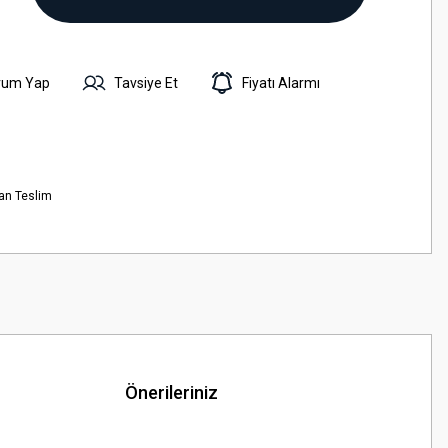
rum Yap
Tavsiye Et
Fiyatı Alarmı
an Teslim
Önerileriniz