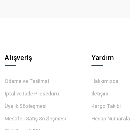
Gönder
Alışveriş
Yardım
Ödeme ve Teslimat
Hakkımızda
İptal ve İade Prosedürü
İletişim
Üyelik Sözleşmesi
Kargo Takibi
Mesafeli Satış Sözleşmesi
Hesap Numarala