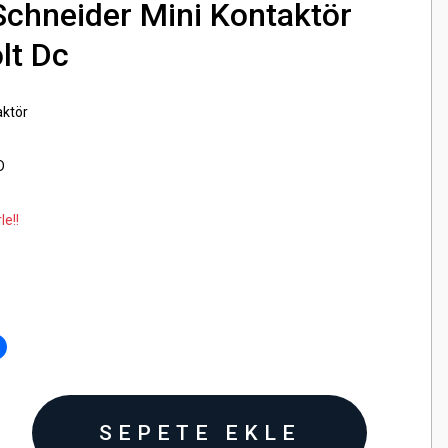
hneider Mini Kontaktör
lt Dc
aktör
D
le!!
SEPETE EKLE