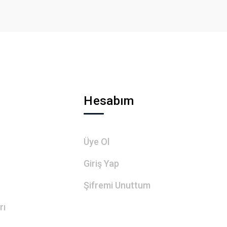
Hesabım
Üye Ol
Giriş Yap
Şifremi Unuttum
rı