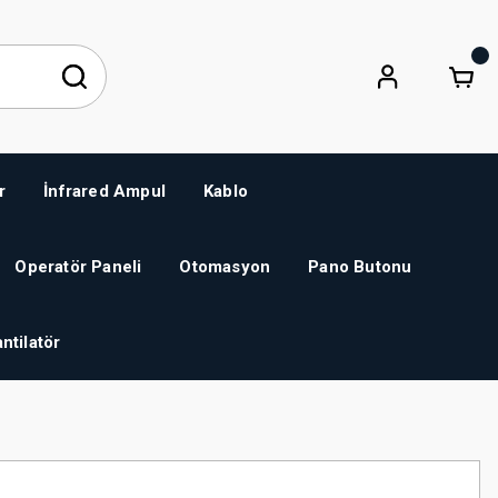
r
İnfrared Ampul
Kablo
Operatör Paneli
Otomasyon
Pano Butonu
ntilatör