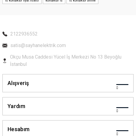
ls kontaktör fiyat listesi
kontaktör ls
ls kontaktör online
Ürün bilgilerinde hatalar bulunuyor.
Ürün fiyatı diğer sitelerden daha pahalı.
Bu ürüne benzer farklı alternatifler olmalı.
2122936552
satis@sayhanelektrik.com
Okçu Musa Caddesi Yücel İş Merkezi No 13 Beyoğlu
Gönder
İstanbul
Alışveriş
Yardım
Hesabım