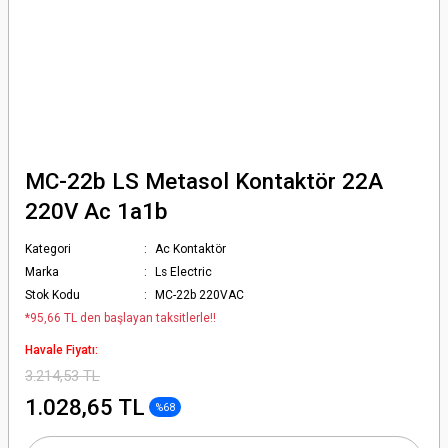
MC-22b LS Metasol Kontaktör 22A
220V Ac 1a1b
Kategori
Ac Kontaktör
Marka
Ls Electric
Stok Kodu
MC-22b 220VAC
*95,66 TL den başlayan taksitlerle!!
Havale Fiyatı:
3.214,53 TL
1.028,65 TL
%68