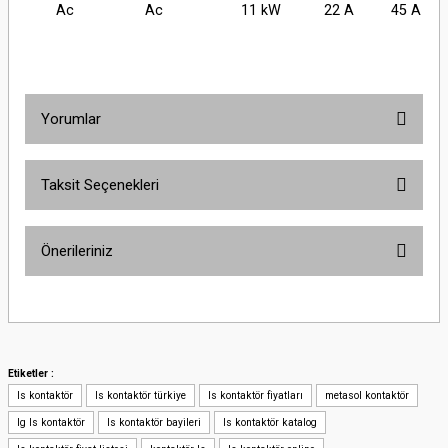
Ac
Ac
11 kW
22 A
45 A
Yorumlar
Taksit Seçenekleri
Bu ürüne ilk yorumu siz yapın!
Önerileriniz
Yorum Yaz
Bu ürünün fiyat bilgisi, resim, ürün açıklamalarında ve diğer konularda
yetersiz gördüğünüz noktaları öneri formunu kullanarak tarafımıza
iletebilirsiniz.
Görüş ve önerileriniz için teşekkür ederiz.
Etiketler :
ls kontaktör
ls kontaktör türkiye
ls kontaktör fiyatları
metasol kontaktör
Ürün resmi kalitesiz, bozuk veya görüntülenemiyor.
lg ls kontaktör
ls kontaktör bayileri
ls kontaktör katalog
Ürün açıklamasında eksik bilgiler bulunuyor.