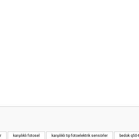
 yetersiz gördüğünüz noktaları öneri formunu kullanarak tarafımıza iletebilirsini
Bu ürüne ilk yorumu siz yapın!
Yorum Yaz
r
karşılıklı fotosel
karşılıklı tip fotoelektrik sensörler
bedok q50-