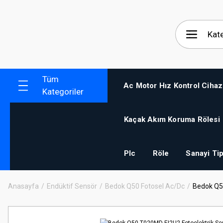
Tüm
Ac Motor Hız Kontrol Cihaz
Kategoriler
Kaçak Akım Koruma Rölesi
Plc
Röle
Sanayi Tip
Anasayfa
Endüktif Sensör
Bedok Q50 Fotosel Ac/Dc
Bedok Q5