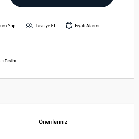
rum Yap
Tavsiye Et
Fiyatı Alarmı
an Teslim
Önerileriniz