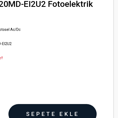
20MD-EI2U2 Fotoelektrik
otosel Ac/Dc
-EI2U2
!!
SEPETE EKLE