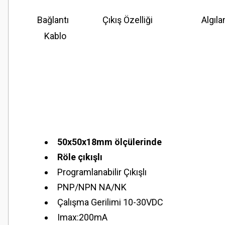
Bağlantı
Çıkış Özelliği
Algıl
Kablo
50x50x18mm ölçülerinde
Röle çıkışlı
Programlanabilir Çıkışlı
PNP/NPN NA/NK
Çalışma Gerilimi 10-30VDC
Imax:200mA