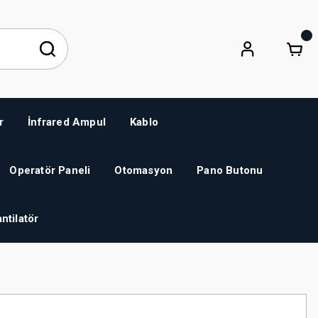
r
İnfrared Ampul
Kablo
Operatör Paneli
Otomasyon
Pano Butonu
ntilatör