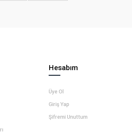
Hesabım
Üye Ol
Giriş Yap
Şifremi Unuttum
rı