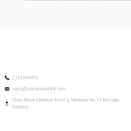
Ürün fiyatı diğer sitelerden daha pahalı.
Bu ürüne benzer farklı alternatifler olmalı.
2122936552
satis@sayhanelektrik.com
Okçu Musa Caddesi Yücel İş Merkezi No 13 Beyoğlu
İstanbul