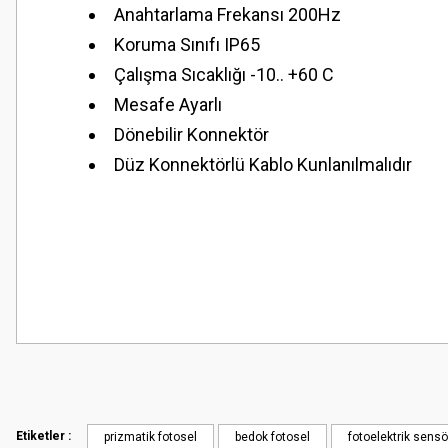
Anahtarlama Frekansı 200Hz
Koruma Sınıfı IP65
Çalışma Sıcaklığı -10.. +60 C
Mesafe Ayarlı
Dönebilir Konnektör
Düz Konnektörlü Kablo Kunlanılmalıdır
Bu ürünün fiyat bilgisi, resim, ürün açıklamalarında ve diğer konularda
Görüş ve önerileriniz için teşekkür ederiz.
Ürün resmi kalitesiz, bozuk veya görüntülenemiyor.
Ürün açıklamasında eksik bilgiler bulunuyor.
Etiketler :
prizmatik fotosel
bedok fotosel
fotoelektrik sensö
Ürün bilgilerinde hatalar bulunuyor.