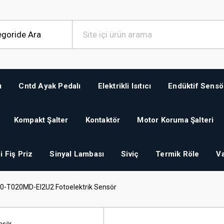
ı
Cntd Ayak Pedalı
Elektrikli Isıtıcı
Endüktif Sensö
Kompakt Şalter
Kontaktör
Motor Koruma Şalteri
i Fiş Priz
Sinyal Lambası
Siviç
Termik Röle
Va
0-T020MD-EI2U2 Fotoelektrik Sensör