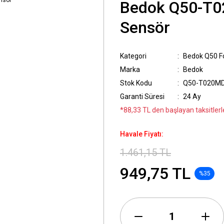
Bedok Q50-T0
Sensör
Kategori
Bedok Q50 F
Marka
Bedok
Stok Kodu
Q50-T020MD
Garanti Süresi
24 Ay
*88,33 TL den başlayan taksitlerle
Havale Fiyatı:
1.461,15 TL
949,75 TL
%35