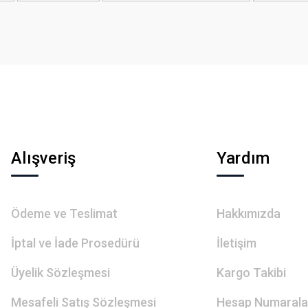
Gönder
Alışveriş
Yardım
Ödeme ve Teslimat
Hakkımızda
İptal ve İade Prosedürü
İletişim
Üyelik Sözleşmesi
Kargo Takibi
Mesafeli Satış Sözleşmesi
Hesap Numarala