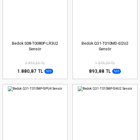
Bedok S08-T0080P-LR3U2
Bedok Q31-T010MD-EI2U2
Sensör
Sensör
2.893,65 TL
1.375,20 TL
1.880,87 TL
893,88 TL
%35
%35