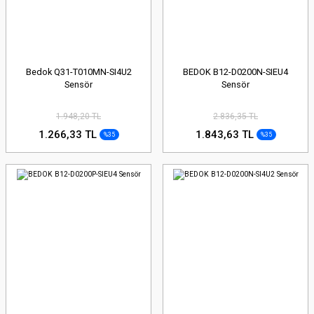
Bedok Q31-T010MN-SI4U2
BEDOK B12-D0200N-SIEU4
Sensör
Sensör
1.948,20 TL
2.836,35 TL
1.266,33 TL
1.843,63 TL
%35
%35