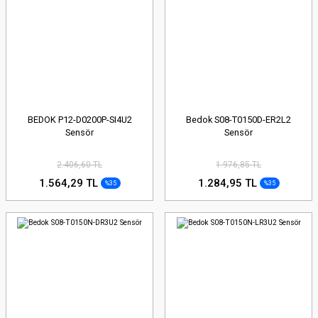
BEDOK P12-D0200P-SI4U2
Bedok S08-T0150D-ER2L2
Sensör
Sensör
2.406,60 TL
1.976,85 TL
1.564,29 TL
1.284,95 TL
%35
%35