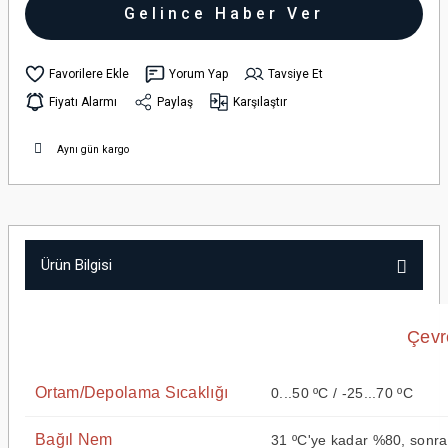
Gelince Haber Ver
Yorum Yap
Tavsiye Et
Fiyatı Alarmı
Paylaş
Karşılaştır
Aynı gün kargo
Ürün Bilgisi
Çevr
Ortam/Depolama Sıcaklığı
0...50 ºC / -25...70 ºC
Bağıl Nem
31 ºC'ye kadar %80, sonra