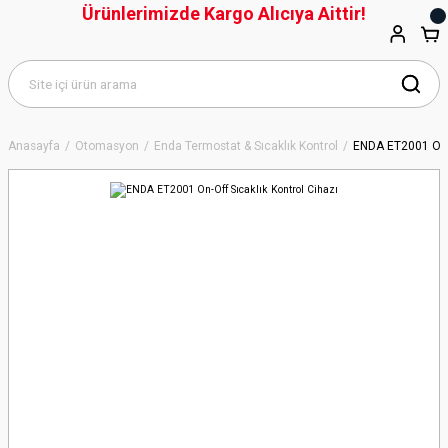
Ürünlerimizde Kargo Alıcıya Aittir!
Anasayfa
Otomasyon
Enda Termostat & Sıcaklık Kontrol
ENDA ET2001 On-O