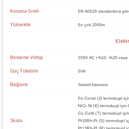
Koruma Sınıfı
EN 60529 standardına göre
Yükseklik
En çok 2000m
Elektr
Besleme Voltajı
230V AC +%10 -%20 veya 
Güç Tüketimi
5VA
Bağlantı
Soketli klemens
Fe-Const (J) termokupl içi
NiCr-Ni (K) termokupl için 
Cu-CuNi (T) termokupl için
Skala
Pt10Rh-Pt (S) termokupl iç
Pt13Rh-Pt (R) termokupl iç