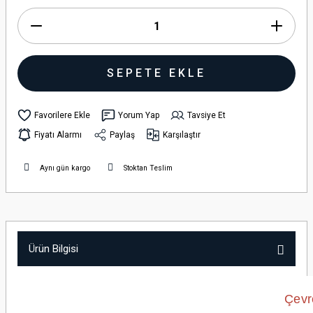
SEPETE EKLE
Yorum Yap
Tavsiye Et
Fiyatı Alarmı
Paylaş
Karşılaştır
Aynı gün kargo
Stoktan Teslim
Ürün Bilgisi
Çevr