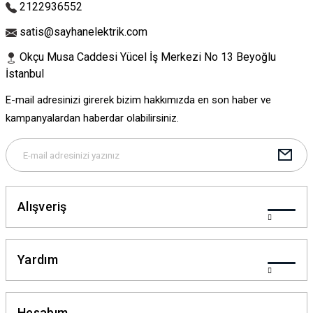
Ürün fiyatı diğer sitelerden daha pahalı.
2122936552
Bu ürüne benzer farklı alternatifler olmalı.
satis@sayhanelektrik.com
Okçu Musa Caddesi Yücel İş Merkezi No 13 Beyoğlu
İstanbul
E-mail adresinizi girerek bizim hakkımızda en son haber ve
Gönder
kampanyalardan haberdar olabilirsiniz.
Alışveriş
Yardım
Hesabım