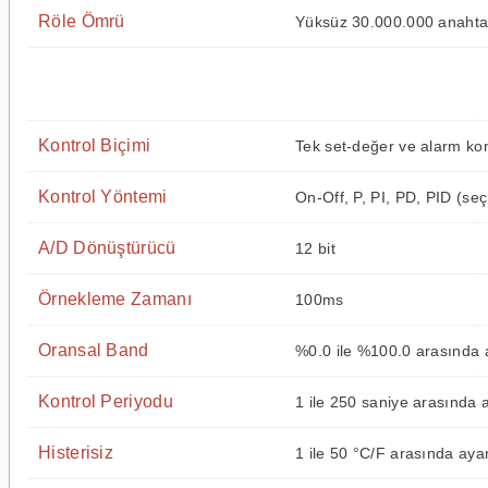
Röle Ömrü
Yüksüz 30.000.000 anahtar
Kontrol Biçimi
Tek set-değer ve alarm kon
Kontrol Yöntemi
On-Off, P, PI, PD, PID (seçi
A/D Dönüştürücü
12 bit
Örnekleme Zamanı
100ms
Oransal Band
%0.0 ile %100.0 arasında a
Kontrol Periyodu
1 ile 250 saniye arasında a
Histerisiz
1 ile 50 °C/F arasında ayar