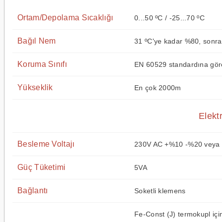
Ortam/Depolama Sıcaklığı
0...50 ºC / -25...70 ºC
Bağıl Nem
31 ºC'ye kadar %80, sonra
Koruma Sınıfı
EN 60529 standardına göre
Yükseklik
En çok 2000m
Elektr
Besleme Voltajı
230V AC +%10 -%20 veya 
Güç Tüketimi
5VA
Bağlantı
Soketli klemens
Fe-Const (J) termokupl içi