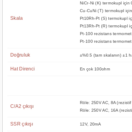
NiCr-Ni (K) termokupl için 
Cu-CuNi (T) termokupl için
Skala
Pt10Rh-Pt (S) termokupl iç
Pt13Rh-Pt (R) termokupl iç
Pt-100 rezistans termometr
Pt-100 rezistans termometr
Doğruluk
±%0.5 (tam skalanın) ±1 
Hat Direnci
En çok 100ohm
Röle: 250V AC, 8A (rezistif
C/A2 çıkışı
Röle: 250V AC, 16A (rezisti
SSR çıkışı
12V, 20mA