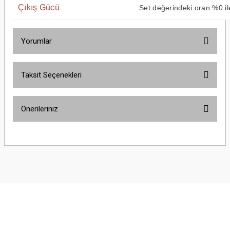
Çıkış Gücü
Set değerindeki oran %0 il
Yorumlar
Taksit Seçenekleri
Bu ürüne ilk yorumu siz yapın!
Önerileriniz
Yorum Yaz
Bu ürünün fiyat bilgisi, resim, ürün açıklamalarında ve diğer konularda
yetersiz gördüğünüz noktaları öneri formunu kullanarak tarafımıza
iletebilirsiniz.
Görüş ve önerileriniz için teşekkür ederiz.
Ürün resmi kalitesiz, bozuk veya görüntülenemiyor.
Ürün açıklamasında eksik bilgiler bulunuyor.
Ürün bilgilerinde hatalar bulunuyor.