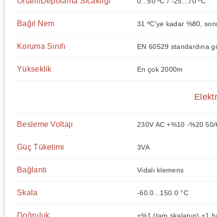
Ortam/Depolama Sıcaklığı
0...50 ºC / -25...70 ºC
Bağıl Nem
31 ºC'ye kadar %80, sonr
Koruma Sınıfı
EN 60529 standardına gö
Yükseklik
En çok 2000m
Elektr
Besleme Voltajı
230V AC +%10 -%20 50/
Güç Tüketimi
3VA
Bağlantı
Vidalı klemens
Skala
-60.0...150.0 °C
Doğruluk
±%1 (tam skalanın) ±1 