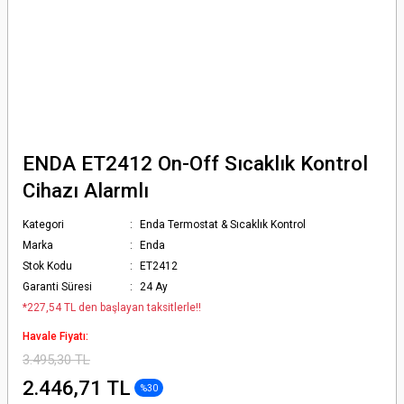
ENDA ET2412 On-Off Sıcaklık Kontrol
Cihazı Alarmlı
Kategori
Enda Termostat & Sıcaklık Kontrol
Marka
Enda
Stok Kodu
ET2412
Garanti Süresi
24 Ay
*227,54 TL den başlayan taksitlerle!!
Havale Fiyatı:
3.495,30 TL
2.446,71 TL
%30