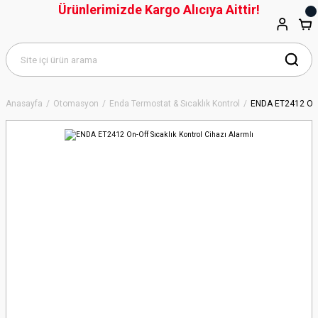
Ürünlerimizde Kargo Alıcıya Aittir!
Anasayfa
Otomasyon
Enda Termostat & Sıcaklık Kontrol
ENDA ET2412 On-O