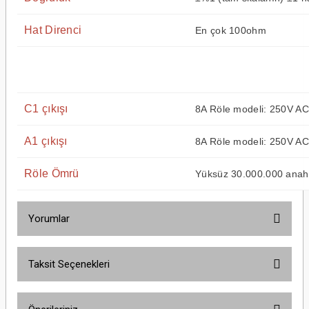
Hat Direnci
En çok 100ohm
C1 çıkışı
8A Röle modeli: 250V AC, 
A1 çıkışı
8A Röle modeli: 250V AC, 
Röle Ömrü
Yüksüz 30.000.000 anaht
Yorumlar
Taksit Seçenekleri
Bu ürüne ilk yorumu siz yapın!