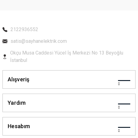
2122936552
satis@sayhanelektrik.com
Okçu Musa Caddesi Yücel İş Merkezi No 13 Beyoğlu
İstanbul
Alışveriş
Yardım
Hesabım