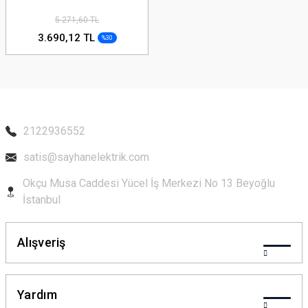
5.271,60 TL
3.690,12 TL
%30
2122936552
satis@sayhanelektrik.com
Okçu Musa Caddesi Yücel İş Merkezi No 13 Beyoğlu
İstanbul
Alışveriş
Yardım