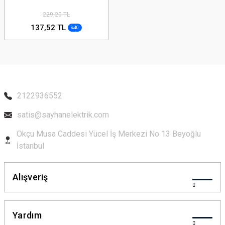
229,20 TL
137,52 TL
%40
2122936552
satis@sayhanelektrik.com
Okçu Musa Caddesi Yücel İş Merkezi No 13 Beyoğlu
İstanbul
Alışveriş
Yardım