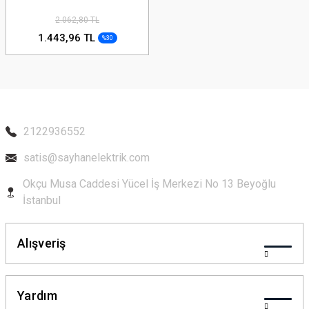
2.062,80 TL
1.443,96 TL
%30
2122936552
satis@sayhanelektrik.com
Okçu Musa Caddesi Yücel İş Merkezi No 13 Beyoğlu
İstanbul
Alışveriş
Yardım