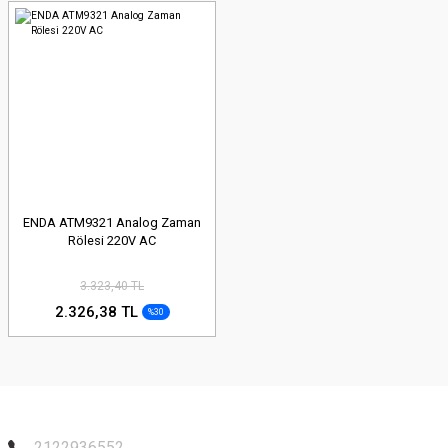
ENDA ATM9321 Analog Zaman
Rölesi 220V AC
3.323,40 TL
2.326,38 TL
%30
2122936552