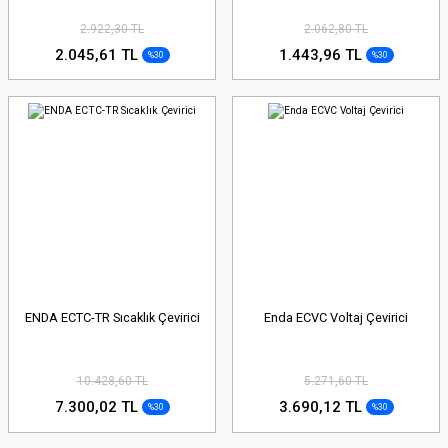
2.922,30 TL
2.062,80 TL
2.045,61 TL
1.443,96 TL
%30
%30
ENDA ECTC-TR Sıcaklık Çevirici
Enda ECVC Voltaj Çevirici
10.428,60 TL
5.271,60 TL
7.300,02 TL
3.690,12 TL
%30
%30