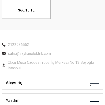
366,10 TL
2122936552
satis@sayhanelektrik.com
Okçu Musa Caddesi Yücel İş Merkezi No 13 Beyoğlu
İstanbul
Alışveriş
Yardım