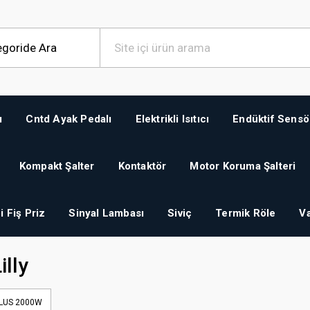
ı
Cntd Ayak Pedalı
Elektrikli Isıtıcı
Endüktif Sensö
Kompakt Şalter
Kontaktör
Motor Koruma Şalteri
i Fiş Priz
Sinyal Lambası
Siviç
Termik Röle
Va
illy