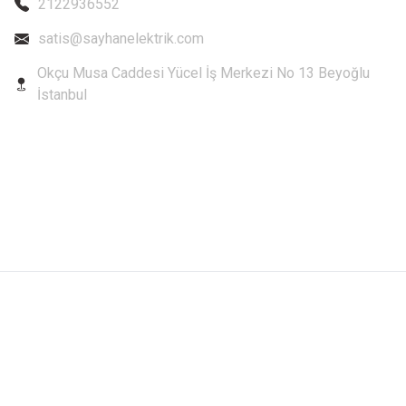
2122936552
satis@sayhanelektrik.com
Okçu Musa Caddesi Yücel İş Merkezi No 13 Beyoğlu
İstanbul