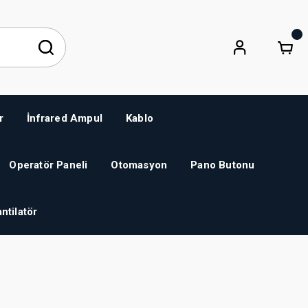
r
İnfrared Ampul
Kablo
Operatör Paneli
Otomasyon
Pano Butonu
ntilatör