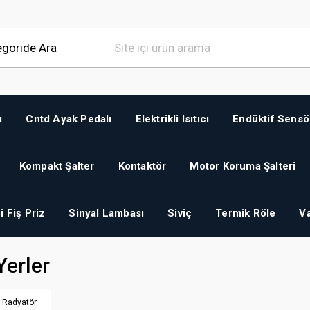
ı
Cntd Ayak Pedalı
Elektrikli Isıtıcı
Endüktif Sensö
Kompakt Şalter
Kontaktör
Motor Koruma Şalteri
i Fiş Priz
Sinyal Lambası
Siviç
Termik Röle
Va
Yerler