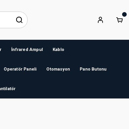
r
İnfrared Ampul
Kablo
Operatör Paneli
Otomasyon
Pano Butonu
ntilatör