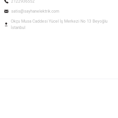
2122936552
satis@sayhanelektrik.com
Okçu Musa Caddesi Yücel İş Merkezi No 13 Beyoğlu
İstanbul