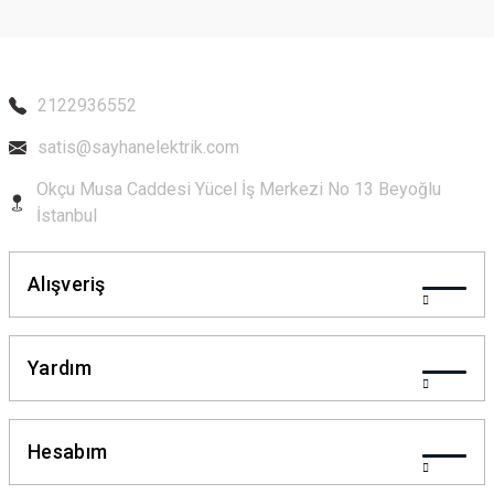
2122936552
satis@sayhanelektrik.com
Okçu Musa Caddesi Yücel İş Merkezi No 13 Beyoğlu
İstanbul
Alışveriş
Yardım
Hesabım