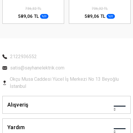
736,32 TL
736,32 TL
589,06 TL
589,06 TL
%20
%20
2122936552
satis@sayhanelektrik.com
Okçu Musa Caddesi Yücel İş Merkezi No 13 Beyoğlu
İstanbul
Alışveriş
Yardım