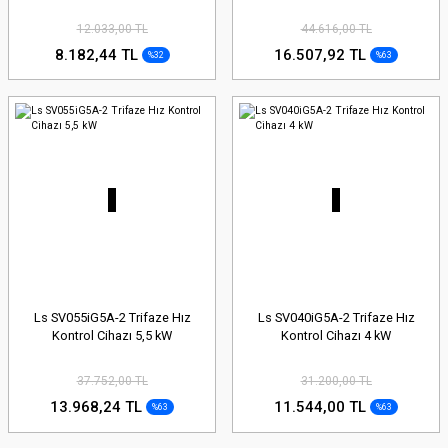
12.033,00 TL
44.616,00 TL
8.182,44 TL
16.507,92 TL
%32
%63
Ls SV055iG5A-2 Trifaze Hız
Ls SV040iG5A-2 Trifaze Hız
Kontrol Cihazı 5,5 kW
Kontrol Cihazı 4 kW
37.752,00 TL
31.200,00 TL
13.968,24 TL
11.544,00 TL
%63
%63