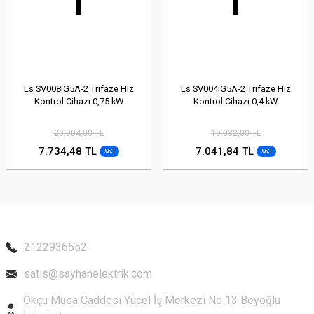
Ls SV008iG5A-2 Trifaze Hız
Ls SV004iG5A-2 Trifaze Hız
Kontrol Cihazı 0,75 kW
Kontrol Cihazı 0,4 kW
20.904,00 TL
19.032,00 TL
7.734,48 TL
7.041,84 TL
%63
%63
2122936552
satis@sayhanelektrik.com
Okçu Musa Caddesi Yücel İş Merkezi No 13 Beyoğlu