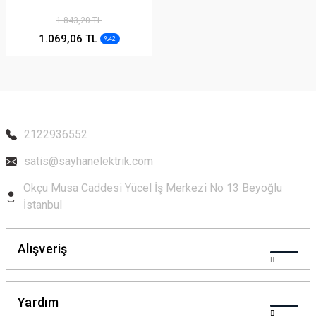
1.843,20 TL
1.069,06 TL
%42
2122936552
satis@sayhanelektrik.com
Okçu Musa Caddesi Yücel İş Merkezi No 13 Beyoğlu
İstanbul
Alışveriş
Yardım