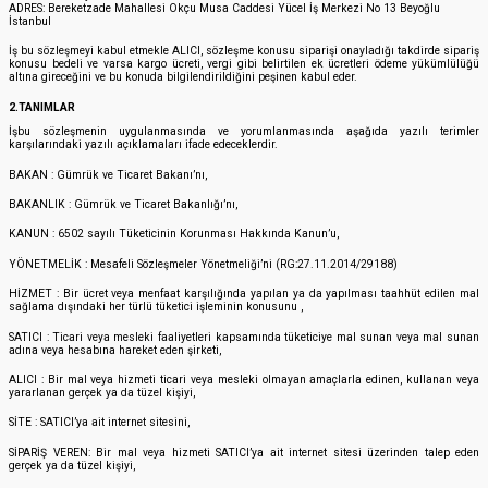
ADRES: Bereketzade Mahallesi Okçu Musa Caddesi Yücel İş Merkezi No 13 Beyoğlu
İstanbul
İş bu sözleşmeyi kabul etmekle ALICI, sözleşme konusu siparişi onayladığı takdirde sipariş
konusu bedeli ve varsa kargo ücreti, vergi gibi belirtilen ek ücretleri ödeme yükümlülüğü
altına gireceğini ve bu konuda bilgilendirildiğini peşinen kabul eder.
2.TANIMLAR
İşbu sözleşmenin uygulanmasında ve yorumlanmasında aşağıda yazılı terimler
karşılarındaki yazılı açıklamaları ifade edeceklerdir.
BAKAN : Gümrük ve Ticaret Bakanı’nı,
BAKANLIK : Gümrük ve Ticaret Bakanlığı’nı,
KANUN : 6502 sayılı Tüketicinin Korunması Hakkında Kanun’u,
YÖNETMELİK : Mesafeli Sözleşmeler Yönetmeliği’ni (RG:27.11.2014/29188)
HİZMET : Bir ücret veya menfaat karşılığında yapılan ya da yapılması taahhüt edilen mal
sağlama dışındaki her türlü tüketici işleminin konusunu ,
SATICI : Ticari veya mesleki faaliyetleri kapsamında tüketiciye mal sunan veya mal sunan
adına veya hesabına hareket eden şirketi,
ALICI : Bir mal veya hizmeti ticari veya mesleki olmayan amaçlarla edinen, kullanan veya
yararlanan gerçek ya da tüzel kişiyi,
SİTE : SATICI’ya ait internet sitesini,
SİPARİŞ VEREN: Bir mal veya hizmeti SATICI’ya ait internet sitesi üzerinden talep eden
gerçek ya da tüzel kişiyi,