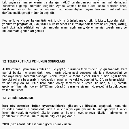
bilgisayar sarf malzemelerinin, ambalajının ALICI tarafından açılmış olması halinde iadesi
Yönetmelik gereği mümkün değildir. Ayrıca Cayma hakkı süresi sona ermeden önce,
tüketicinin onayı ile ifasına başlanan hizmetlere ilişkin cayma hakkının kullanılması
daYönetmelik gereği mümkün değildir.
Kozmetik ve kişisel bakım ürünleri, iç giyim ürünleri, mayo, bikini, kitap, kopyalanabilir
yazılım ve programlar, DVD, VCD, CD ve kasetler ile kırtasiye sarf malzemeleri (toner, kartuş,
şerit vb.) iade edilebilmesi için ambalajlarının açılmamış, denenmemiş, bozulmamış ve
kullanılmamış olmaları gerekir.
12. TEMERRÜT HALİ VE HUKUKİ SONUÇLARI
ALICI, ödeme işlemlerini kredi kartı ile yaptığı durumda temerrüde düştüğü takdirde, kart
sahibi banka ile arasındaki kredi kartı sözleşmesi çerçevesinde faiz ödeyeceğini ve
bankaya karşı sorumlu olacağını kabul, beyan ve taahhüt eder. Bu durumda ilgili banka
hukuki yollara başvurabilir; doğacak masrafları ve vekâlet ücretini ALICI’dan talep edebilir
ve her koşulda ALICI’nın borcundan dolayı temerrüde düşmesi halinde, ALICI, borcun
gecikmeli ifasından dolayı SATICI’nın uğradığı zarar ve ziyanını ödeyeceğini kabul, beyan
ve taahhüt eder
13. YETKİLİ MAHKEME
İşbu sözleşmeden doğan uyuşmazlıklarda şikayet ve itirazlar,
aşağıdaki kanunda
belirtilen parasal sınırlar dâhilinde tüketicinin yerleşim yerinin bulunduğu veya tüketici
işleminin yapıldığı yerdeki tüketici sorunları hakem heyetine veya tüketici mahkemesine
yapılacaktır. Parasal sınıra ilişkin bilgiler aşağıdadır:
28/05/2014 tarihinden itibaren geçerli olmak üzere: