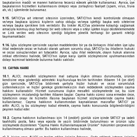
başkalarının maddi ve manevi haklarına tecavüz edecek şekilde kullanamaz. Ayrıca, üye
başkalarının hizmetleri kullanmasını önleyici veya zorlaştırıcı faaliyet (spam, virus, truva
atı, vb.) işlemlerde bulunamaz.
9.15.
SATICI’ya ait internet sitesinin üzerinden, SATICI’nın kendi kontrolünde olmayan
ve/veya başkaca üçüncü kişilerin sahip olduğu ve/veya işlettiği başka web sitelerine
ve/veya başka içeriklere link verilebilir. Bu linkler ALICI’ya yönlenme kolaylığı sağlamak
amacıyla konmuş olup herhangi bir web sitesini veya o siteyi işleten kişiyi desteklememekte
ve Link verilen web sitesinin içerdiği bilgilere yönelik herhangi bir garanti niteliği
taşımamaktadır.
9.16.
İşbu sözleşme içerisinde sayılan maddelerden bir ya da birkaçını ihlal eden üye işbu
ihlal nedeniyle cezai ve hukuki olarak şahsen sorumlu olup, SATICI’yı bu ihlallerin hukuki
ve cezai sonuçlarından ari tutacaktır. Ayrıca; işbu ihlal nedeniyle, olayın hukuk alanına
intikal ettirilmesi halinde, SATICI’nın üyeye karşı üyelik sözleşmesine uyulmamasından
dolayı tazminat talebinde bulunma hakkı saklıdır.
10. CAYMA HAKKI
10.1.
ALICI; mesafeli sözleşmenin mal satışına ilişkin olması durumunda, ürünün
kendisine veya gösterdiği adresteki kişi/kuruluşa teslim tarihinden itibaren 14 (on dört)
gün içerisinde, SATICI’ya bildirmek şartıyla hiçbir hukuki ve cezai sorumluluk
üstlenmeksizin ve hiçbir gerekçe göstermeksizin malı reddederek sözleşmeden cayma
hakkını kullanabilir. Hizmet sunumuna ilişkin mesafeli sözleşmelerde ise, bu süre
sözleşmenin imzalandığı tarihten itibaren başlar. Cayma hakkı süresi sona ermeden önce,
tüketicinin onayı ile hizmetin ifasına başlanan hizmet sözleşmelerinde cayma hakkı
kullanılamaz. Cayma hakkının kullanımından kaynaklanan masraflar SATICI’ ya
aittir. ALICI, iş bu sözleşmeyi kabul etmekle, cayma hakkı konusunda bilgilendirildiğini
peşinen kabul eder.
10.2.
Cayma hakkının kullanılması için 14 (ondört) günlük süre içinde SATICI' ya iadeli
taahhütlü posta, faks veya eposta ile yazılı bildirimde bulunulması ve ürünün işbu
sözleşmede düzenlenen "Cayma Hakkı Kullanılamayacak Ürünler" hükümleri çerçevesinde
kullanılmamış olması şarttır. Bu hakkın kullanılması halinde,