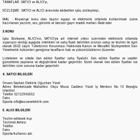
TARAFLAR : SATICI ve ALICI’yı,
SÖZLEŞME : SATICI ve ALICI arasında akdedilen işbu sözleşmeyi,
MAL : Alışverişe konu olan taşınır eşyayı ve elektronik ortamda kullanılmak üzere
hazırlanan yazılım, ses, görüntü ve benzeri gayri maddi malları ifade eder.
3.KONU
İşbu Sözleşme, ALICI’nın, SATICI’ya ait internet sitesi üzerinden elektronik ortamda
siparişini verdiği aşağıda nitelikleri ve satış fiyatı belirtilen ürünün satışı ve teslimi ile ilgili
olarak 6502 sayılı Tüketicinin Korunması Hakkında Kanun ve Mesafeli Sözleşmelere Dair
Yönetmelik hükümleri gereğince tarafların hak ve yükümlülüklerini düzenler.
Listelenen ve sitede ilan edilen fiyatlar satış fiyatıdır. İlan edilen fiyatlar ve vaatler
güncelleme yapılana ve değiştirilene kadar geçerlidir. Süreli olarak ilan edilen fiyatlar ise
belirtilen süre sonuna kadar geçerlidir.
4. SATICI BİLGİLERİ
Ünvanı Sayhan Elektrik Oğuzhan Yücel
Adres Bereketzade Mahallesi Okçu Musa Caddesi Yücel İş Merkezi No 13 Beyoğlu
İstanbul
Telefon 02122936552
Faks
Eposta info@assanelektrik.com
5. ALICI BİLGİLERİ
Teslim edilecek kişi
Teslimat Adresi
Telefon
Faks
Eposta/kullanıcı adı