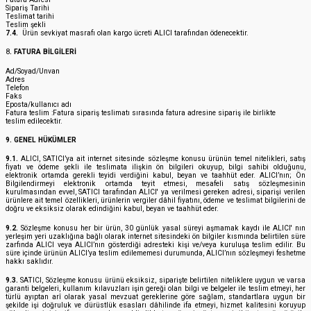
Sipariş Tarihi
Teslimat tarihi
Teslim şekli
7.4.
Ürün sevkiyat masrafı olan kargo ücreti ALICI tarafından ödenecektir.
8
. FATURA BİLGİLERİ
Ad/Soyad/Unvan
Adres
Telefon
Faks
Eposta/kullanıcı adı
Fatura teslim :Fatura sipariş teslimatı sırasında fatura adresine sipariş ile birlikte
teslim edilecektir.
9. GENEL HÜKÜMLER
9.1.
ALICI, SATICI’ya ait internet sitesinde sözleşme konusu ürünün temel nitelikleri, satış
fiyatı ve ödeme şekli ile teslimata ilişkin ön bilgileri okuyup, bilgi sahibi olduğunu,
elektronik ortamda gerekli teyidi verdiğini kabul, beyan ve taahhüt eder. ALICI’nın; Ön
Bilgilendirmeyi elektronik ortamda teyit etmesi, mesafeli satış sözleşmesinin
kurulmasından evvel, SATICI tarafından ALICI' ya verilmesi gereken adresi, siparişi verilen
ürünlere ait temel özellikleri, ürünlerin vergiler dâhil fiyatını, ödeme ve teslimat bilgilerini de
doğru ve eksiksiz olarak edindiğini kabul, beyan ve taahhüt eder.
9.2.
Sözleşme konusu her bir ürün, 30 günlük yasal süreyi aşmamak kaydı ile ALICI' nın
yerleşim yeri uzaklığına bağlı olarak internet sitesindeki ön bilgiler kısmında belirtilen süre
zarfında ALICI veya ALICI’nın gösterdiği adresteki kişi ve/veya kuruluşa teslim edilir. Bu
süre içinde ürünün ALICI’ya teslim edilememesi durumunda, ALICI’nın sözleşmeyi feshetme
hakkı saklıdır.
9.3.
SATICI, Sözleşme konusu ürünü eksiksiz, siparişte belirtilen niteliklere uygun ve varsa
garanti belgeleri, kullanım kılavuzları işin gereği olan bilgi ve belgeler ile teslim etmeyi, her
türlü ayıptan arî olarak yasal mevzuat gereklerine göre sağlam, standartlara uygun bir
şekilde işi doğruluk ve dürüstlük esasları dâhilinde ifa etmeyi, hizmet kalitesini koruyup