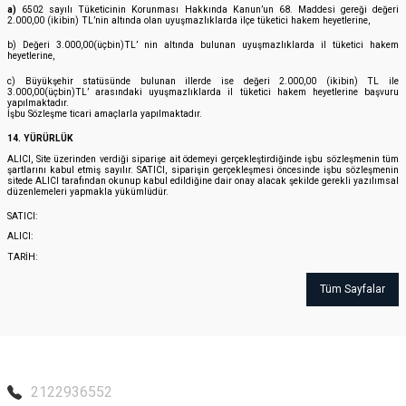
a)
6502 sayılı Tüketicinin Korunması Hakkında Kanun’un 68. Maddesi gereği değeri
2.000,00 (ikibin) TL’nin altında olan uyuşmazlıklarda ilçe tüketici hakem heyetlerine,
b) Değeri 3.000,00(üçbin)TL’ nin altında bulunan uyuşmazlıklarda il tüketici hakem
heyetlerine,
c) Büyükşehir statüsünde bulunan illerde ise değeri 2.000,00 (ikibin) TL ile
3.000,00(üçbin)TL’ arasındaki uyuşmazlıklarda il tüketici hakem heyetlerine başvuru
yapılmaktadır.
İşbu Sözleşme ticari amaçlarla yapılmaktadır.
14. YÜRÜRLÜK
ALICI, Site üzerinden verdiği siparişe ait ödemeyi gerçekleştirdiğinde işbu sözleşmenin tüm
şartlarını kabul etmiş sayılır. SATICI, siparişin gerçekleşmesi öncesinde işbu sözleşmenin
sitede ALICI tarafından okunup kabul edildiğine dair onay alacak şekilde gerekli yazılımsal
düzenlemeleri yapmakla yükümlüdür.
SATICI:
ALICI:
TARİH:
Tüm Sayfalar
2122936552