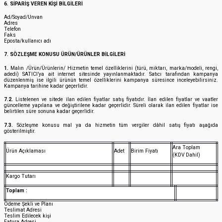
6. SİPARİŞ VEREN KİŞİ BİLGİLERİ
Ad/Soyad/Unvan
Adres
Telefon
Faks
Eposta/kullanıcı adı
7. SÖZLEŞME KONUSU ÜRÜN/ÜRÜNLER BİLGİLERİ
1.
Malın /Ürün/Ürünlerin/ Hizmetin temel özelliklerini (türü, miktarı, marka/modeli, rengi,
adedi) SATICI’ya ait internet sitesinde yayınlanmaktadır. Satıcı tarafından kampanya
düzenlenmiş ise ilgili ürünün temel özelliklerini kampanya süresince inceleyebilirsiniz.
Kampanya tarihine kadar geçerlidir.
7.2.
Listelenen ve sitede ilan edilen fiyatlar satış fiyatıdır. İlan edilen fiyatlar ve vaatler
güncelleme yapılana ve değiştirilene kadar geçerlidir. Süreli olarak ilan edilen fiyatlar ise
belirtilen süre sonuna kadar geçerlidir.
7.3.
Sözleşme konusu mal ya da hizmetin tüm vergiler dâhil satış fiyatı aşağıda
gösterilmiştir.
Ara Toplam
Ürün Açıklaması
Adet
Birim Fiyatı
(KDV Dahil)
Kargo Tutarı
Toplam :
Ödeme Şekli ve Planı
Teslimat Adresi
Teslim Edilecek kişi
Fatura Adresi