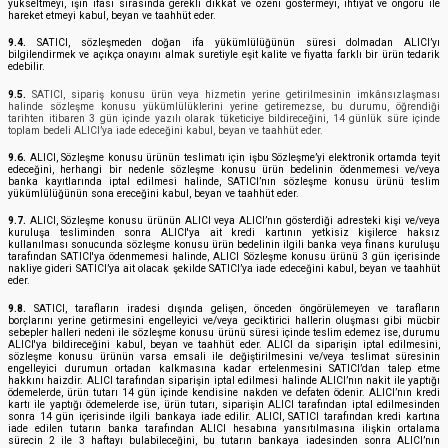
yükseltmeyi, işin ifası sırasında gerekli dikkat ve özeni göstermeyi, ihtiyat ve öngörü ile
hareket etmeyi kabul, beyan ve taahhüt eder.
9.4.
SATICI, sözleşmeden doğan ifa yükümlülüğünün süresi dolmadan ALICI’yı
bilgilendirmek ve açıkça onayını almak suretiyle eşit kalite ve fiyatta farklı bir ürün tedarik
edebilir.
9.5.
SATICI, sipariş konusu ürün veya hizmetin yerine getirilmesinin imkânsızlaşması
halinde sözleşme konusu yükümlülüklerini yerine getiremezse, bu durumu, öğrendiği
tarihten itibaren 3 gün içinde yazılı olarak tüketiciye bildireceğini, 14 günlük süre içinde
toplam bedeli ALICI’ya iade edeceğini kabul, beyan ve taahhüt eder.
9.6.
ALICI, Sözleşme konusu ürünün teslimatı için işbu Sözleşme’yi elektronik ortamda teyit
edeceğini, herhangi bir nedenle sözleşme konusu ürün bedelinin ödenmemesi ve/veya
banka kayıtlarında iptal edilmesi halinde, SATICI’nın sözleşme konusu ürünü teslim
yükümlülüğünün sona ereceğini kabul, beyan ve taahhüt eder.
9.7.
ALICI, Sözleşme konusu ürünün ALICI veya ALICI’nın gösterdiği adresteki kişi ve/veya
kuruluşa tesliminden sonra ALICI'ya ait kredi kartının yetkisiz kişilerce haksız
kullanılması sonucunda sözleşme konusu ürün bedelinin ilgili banka veya finans kuruluşu
tarafından SATICI'ya ödenmemesi halinde, ALICI Sözleşme konusu ürünü 3 gün içerisinde
nakliye gideri SATICI’ya ait olacak şekilde SATICI’ya iade edeceğini kabul, beyan ve taahhüt
eder.
9.8.
SATICI, tarafların iradesi dışında gelişen, önceden öngörülemeyen ve tarafların
borçlarını yerine getirmesini engelleyici ve/veya geciktirici hallerin oluşması gibi mücbir
sebepler halleri nedeni ile sözleşme konusu ürünü süresi içinde teslim edemez ise, durumu
ALICI'ya bildireceğini kabul, beyan ve taahhüt eder. ALICI da siparişin iptal edilmesini,
sözleşme konusu ürünün varsa emsali ile değiştirilmesini ve/veya teslimat süresinin
engelleyici durumun ortadan kalkmasına kadar ertelenmesini SATICI’dan talep etme
hakkını haizdir. ALICI tarafından siparişin iptal edilmesi halinde ALICI’nın nakit ile yaptığı
ödemelerde, ürün tutarı 14 gün içinde kendisine nakden ve defaten ödenir. ALICI’nın kredi
kartı ile yaptığı ödemelerde ise, ürün tutarı, siparişin ALICI tarafından iptal edilmesinden
sonra 14 gün içerisinde ilgili bankaya iade edilir. ALICI, SATICI tarafından kredi kartına
iade edilen tutarın banka tarafından ALICI hesabına yansıtılmasına ilişkin ortalama
sürecin 2 ile 3 haftayı bulabileceğini, bu tutarın bankaya iadesinden sonra ALICI’nın