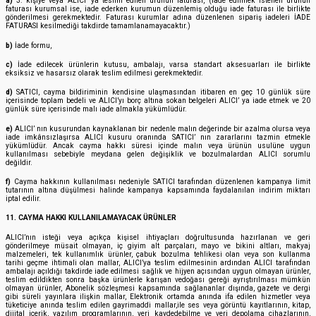
a)
3. kişiye veya ALICI’ ya teslim edilen ürünün faturası, (İade edilmek istenen ürünün
faturası kurumsal ise, iade ederken kurumun düzenlemiş olduğu iade faturası ile birlikte
gönderilmesi gerekmektedir. Faturası kurumlar adına düzenlenen sipariş iadeleri İADE
FATURASI kesilmediği takdirde tamamlanamayacaktır.)
b)
İade formu,
c)
İade edilecek ürünlerin kutusu, ambalajı, varsa standart aksesuarları ile birlikte
eksiksiz ve hasarsız olarak teslim edilmesi gerekmektedir.
d)
SATICI, cayma bildiriminin kendisine ulaşmasından itibaren en geç 10 günlük süre
içerisinde toplam bedeli ve ALICI’yı borç altına sokan belgeleri ALICI’ ya iade etmek ve 20
günlük süre içerisinde malı iade almakla yükümlüdür.
e)
ALICI’ nın kusurundan kaynaklanan bir nedenle malın değerinde bir azalma olursa veya
iade imkânsızlaşırsa ALICI kusuru oranında SATICI’ nın zararlarını tazmin etmekle
yükümlüdür. Ancak cayma hakkı süresi içinde malın veya ürünün usulüne uygun
kullanılması sebebiyle meydana gelen değişiklik ve bozulmalardan ALICI sorumlu
değildir.
f)
Cayma hakkının kullanılması nedeniyle SATICI tarafından düzenlenen kampanya limit
tutarının altına düşülmesi halinde kampanya kapsamında faydalanılan indirim miktarı
iptal edilir.
11. CAYMA HAKKI KULLANILAMAYACAK ÜRÜNLER
ALICI’nın isteği veya açıkça kişisel ihtiyaçları doğrultusunda hazırlanan ve geri
gönderilmeye müsait olmayan, iç giyim alt parçaları, mayo ve bikini altları, makyaj
malzemeleri, tek kullanımlık ürünler, çabuk bozulma tehlikesi olan veya son kullanma
tarihi geçme ihtimali olan mallar, ALICI’ya teslim edilmesinin ardından ALICI tarafından
ambalajı açıldığı takdirde iade edilmesi sağlık ve hijyen açısından uygun olmayan ürünler,
teslim edildikten sonra başka ürünlerle karışan vedoğası gereği ayrıştırılması mümkün
olmayan ürünler, Abonelik sözleşmesi kapsamında sağlananlar dışında, gazete ve dergi
gibi süreli yayınlara ilişkin mallar, Elektronik ortamda anında ifa edilen hizmetler veya
tüketiciye anında teslim edilen gayrimaddi mallar,ile ses veya görüntü kayıtlarının, kitap,
dijital içerik, yazılım programlarının, veri kaydedebilme ve veri depolama cihazlarının,