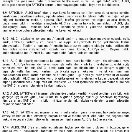
hesaplarına yansıması halinin tamamen banka işlem süreci ile ilgili olduğundan, ALICI,
olası gecikmeler için SATICI’yı sorumlu tutamayacağını kabul, beyan ve taahhüt eder.
9.9.
SATICININ, ALICI tarafından siteye kayıt formunda belirtilen veya daha sonra kendisi
tarafından güncellenen adresi, e-posta adresi, sabit ve mobil telefon hatları ve diğer iletişim
bilgileri üzerinden mektup, e-posta, SMS, telefon görüşmesi ve diğer yollarla iletişim,
pazarlama, bildirim ve diğer amaçlarla ALICI’ya ulaşma hakkı bulunmaktadır. ALICI, işbu
sözleşmeyi kabul etmekle SATICI’nın kendisine yönelik yukarıda belirtilen iletişim
faaliyetlerinde bulunabileceğini kabul ve beyan etmektedir.
9.10.
ALICI, sözleşme konusu mal/hizmeti teslim almadan önce muayene edecek; ezik,
kırık, ambalajı yırtılmış vb. hasarlı ve ayıplı mal/hizmeti kargo şirketinden teslim
almayacaktır. Teslim alınan mal/hizmetin hasarsız ve sağlam olduğu kabul edilecektir.
Teslimden sonra mal/hizmetin özenle korunması borcu, ALICI’ya aittir. Cayma hakkı
kullanılacaksa mal/hizmet kullanılmamalıdır. Fatura iade edilmelidir.
9.11.
ALICI ile sipariş esnasında kullanılan kredi kartı hamilinin aynı kişi olmaması veya
ürünün ALICI’ya tesliminden evvel, siparişte kullanılan kredi kartına ilişkin güvenlik açığı
tespit edilmesi halinde, SATICI, kredi kartı hamiline ilişkin kimlik ve iletişim bilgilerini,
siparişte kullanılan kredi kartının bir önceki aya ait ekstresini yahut kart hamilinin
bankasından kredi kartının kendisine ait olduğuna ilişkin yazıyı ibraz etmesini ALICI’dan
talep edebilir. ALICI’nın talebe konu bilgi/belgeleri temin etmesine kadar geçecek sürede
sipariş dondurulacak olup, mezkur taleplerin 24 saat içerisinde karşılanmaması halinde
ise SATICI, siparişi iptal etme hakkını haizdir.
9.12.
ALICI, SATICI’ya ait internet sitesine üye olurken verdiği kişisel ve diğer sair bilgilerin
gerçeğe uygun olduğunu, SATICI’nın bu bilgilerin gerçeğe aykırılığı nedeniyle uğrayacağı
tüm zararları, SATICI’nın ilk bildirimi üzerine derhal, nakden ve defaten tazmin edeceğini
beyan ve taahhüt eder.
9.13.
ALICI, SATICI’ya ait internet sitesini kullanırken yasal mevzuat hükümlerine riayet
etmeyi ve bunları ihlal etmemeyi baştan kabul ve taahhüt eder. Aksi takdirde, doğacak tüm
hukuki ve cezai yükümlülükler tamamen ve münhasıran ALICI’yı bağlayacaktır.
9.14.
ALICI, SATICI’ya ait internet sitesini hiçbir şekilde kamu düzenini bozucu, genel
ahlaka aykırı, başkalarını rahatsız ve taciz edici şekilde, yasalara aykırı bir amaç için,