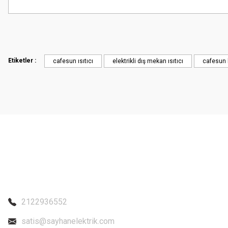
Bu ürünün fiyat bilgisi, resim, ürün açıklamalarında ve diğer konularda
Görüş ve önerileriniz için teşekkür ederiz.
Ürün resmi kalitesiz, bozuk veya görüntülenemiyor.
Ürün açıklamasında eksik bilgiler bulunuyor.
Etiketler :
cafesun ısıtıcı
elektrikli dış mekan ısıtıcı
cafesun 
Ürün bilgilerinde hatalar bulunuyor.
Ürün fiyatı diğer sitelerden daha pahalı.
Bu ürüne benzer farklı alternatifler olmalı.
2122936552
satis@sayhanelektrik.com