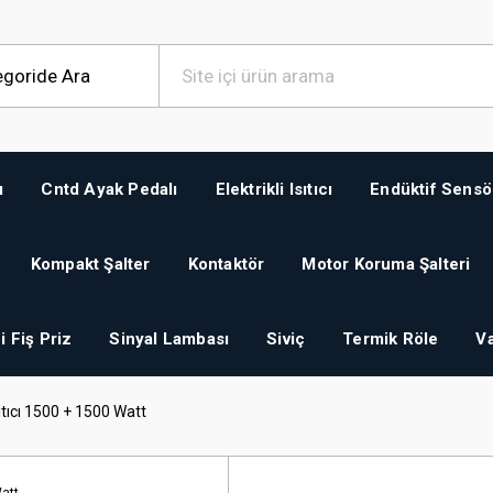
ı
Cntd Ayak Pedalı
Elektrikli Isıtıcı
Endüktif Sensö
Kompakt Şalter
Kontaktör
Motor Koruma Şalteri
i Fiş Priz
Sinyal Lambası
Siviç
Termik Röle
Va
tıcı 1500 + 1500 Watt