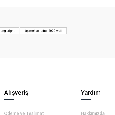
 yetersiz gördüğünüz noktaları öneri formunu kullanarak tarafımıza iletebilirsini
Bu ürüne ilk yorumu siz yapın!
Yorum Yaz
long bright
dış mekan ısıtıcı 4000 watt
Gönder
Alışveriş
Yardım
Ödeme ve Teslimat
Hakkımızda