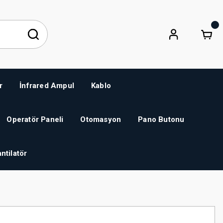
r
İnfrared Ampul
Kablo
Operatör Paneli
Otomasyon
Pano Butonu
ntilatör