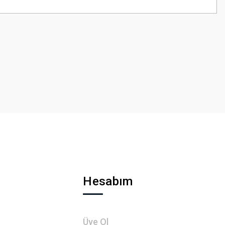
z.
Hesabım
Üye Ol