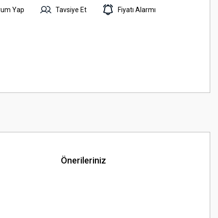
rum Yap
Tavsiye Et
Fiyatı Alarmı
Önerileriniz