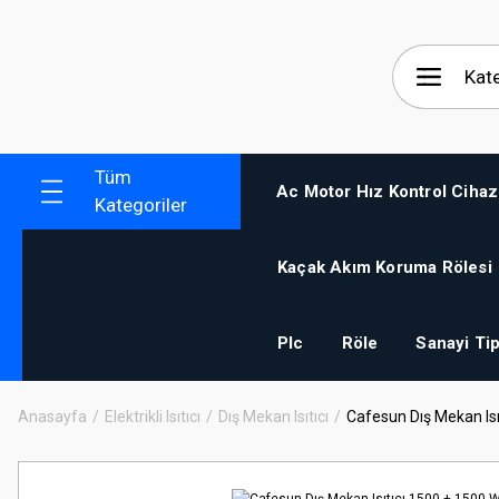
Tüm
Ac Motor Hız Kontrol Cihaz
Kategoriler
Kaçak Akım Koruma Rölesi
Plc
Röle
Sanayi Tip
Anasayfa
Elektrikli Isıtıcı
Dış Mekan Isıtıcı
Cafesun Dış Mekan Isı