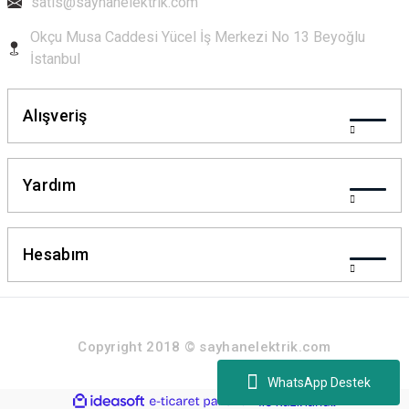
satis@sayhanelektrik.com
Okçu Musa Caddesi Yücel İş Merkezi No 13 Beyoğlu
İstanbul
Gönder
Alışveriş
Yardım
Hesabım
Copyright 2018 © sayhanelektrik.com
WhatsApp Destek
ideasoft
ile
e-