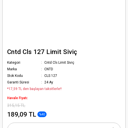
Cntd Cls 127 Limit Siviç
Kategori
Cntd Cls Limit Siviç
Marka
CNTD
Stok Kodu
CLS 127
Garanti Süresi
24 Ay
*17,59 TL den başlayan taksitlerle!!
Havale Fiyatı:
315,15 TL
189,09 TL
%40