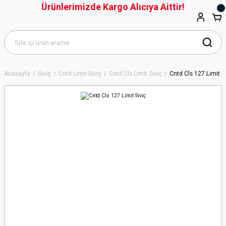
Ürünlerimizde Kargo Alıcıya Aittir!
Anasayfa
Siviç
Cntd Limit Siviç
Cntd Cls Limit Siviç
Cntd Cls 127 Limit S