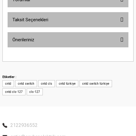
Taksit Seçenekleri
Bu ürüne ilk yorumu siz yapın!
Önerileriniz
Yorum Yaz
Bu ürünün fiyat bilgisi, resim, ürün açıklamalarında ve diğer konularda
yetersiz gördüğünüz noktaları öneri formunu kullanarak tarafımıza
iletebilirsiniz.
Görüş ve önerileriniz için teşekkür ederiz.
Etiketler :
cntd
cntd switch
cntd cls
cntd türkiye
cntd switch türkiye
Ürün resmi kalitesiz, bozuk veya görüntülenemiyor.
cntd cls-127
cls-127
Ürün açıklamasında eksik bilgiler bulunuyor.
Ürün bilgilerinde hatalar bulunuyor.
Ürün fiyatı diğer sitelerden daha pahalı.
Bu ürüne benzer farklı alternatifler olmalı.
2122936552