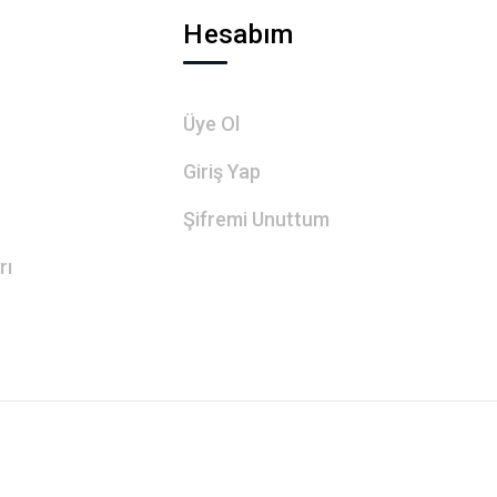
Hesabım
Üye Ol
Giriş Yap
Şifremi Unuttum
rı