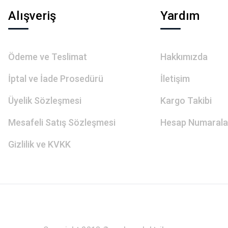
Alışveriş
Yardım
Ödeme ve Teslimat
Hakkımızda
İptal ve İade Prosedürü
İletişim
Üyelik Sözleşmesi
Kargo Takibi
Mesafeli Satış Sözleşmesi
Hesap Numarala
Gizlilik ve KVKK