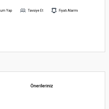
rum Yap
Tavsiye Et
Fiyatı Alarmı
Önerileriniz