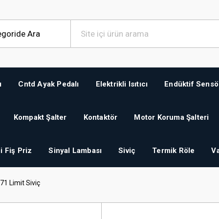
ı
Cntd Ayak Pedalı
Elektrikli Isıtıcı
Endüktif Sensö
Kompakt Şalter
Kontaktör
Motor Koruma Şalteri
i Fiş Priz
Sinyal Lambası
Siviç
Termik Röle
Va
71 Limit Siviç