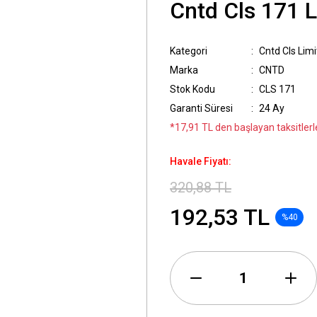
Cntd Cls 171 L
Kategori
Cntd Cls Limi
Marka
CNTD
Stok Kodu
CLS 171
Garanti Süresi
24 Ay
*17,91 TL den başlayan taksitlerle
Havale Fiyatı:
320,88 TL
192,53 TL
%40