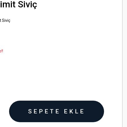
imit Siviç
t Siviç
!!
SEPETE EKLE