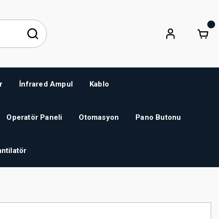
r
İnfrared Ampul
Kablo
Operatör Paneli
Otomasyon
Pano Butonu
ntilatör