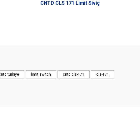
CNTD CLS 171 Limit Siviç
 yetersiz gördüğünüz noktaları öneri formunu kullanarak tarafımıza iletebilirsini
Bu ürüne ilk yorumu siz yapın!
Yorum Yaz
cntd türkiye
limit switch
cntd cls-171
cls-171
Gönder