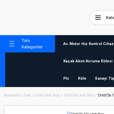
Tüm
Ac Motor Hız Kontrol Cihaz
Kategoriler
Kaçak Akım Koruma Rölesi
Plc
Röle
Sanayi Tip
Anasayfa
Siviç
Cntd Limit Siviç
Cntd Cls Limit Siviç
Cntd Cls 1