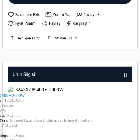
Yorum Yap
Tavsiye Et
Fiyatı Alarmı
Paylaş
Karşılaştır
Aynı gün kargo
Stoktan Teslim
Ürün Bilgisi
8 400V 2000W
u:
13245X/98
 Fischer
0 W
yu:
512 mm
Yeri:
Infrared Kızıl Ötesi Endüstriyel Isıtma Ampulleri
LIP METAL
V
uluğu:
416 mm