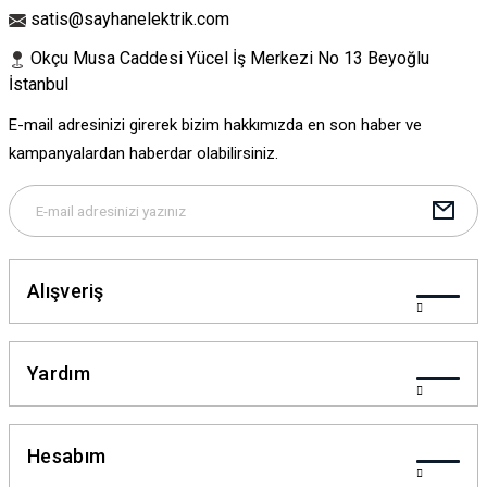
Bu ürüne benzer farklı alternatifler olmalı.
satis@sayhanelektrik.com
Okçu Musa Caddesi Yücel İş Merkezi No 13 Beyoğlu
İstanbul
E-mail adresinizi girerek bizim hakkımızda en son haber ve
Gönder
kampanyalardan haberdar olabilirsiniz.
Alışveriş
Yardım
Hesabım