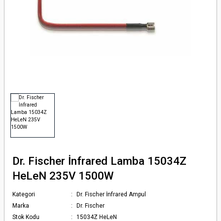
örlü Fotosel 12 24 Volt Dc
 Serisi
rü
risi
tör
ı Dc Kontaktör
erisi
i
ör
Dr. Fischer İnfrared Lamba 15034Z
HeLeN 235V 1500W
Kategori
Dr. Fischer İnfrared Ampul
Marka
Dr. Fischer
Stok Kodu
15034Z HeLeN