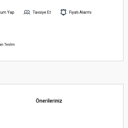
rum Yap
Tavsiye Et
Fiyatı Alarmı
an Teslim
Önerileriniz