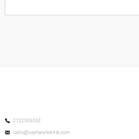
Bu ürünün fiyat bilgisi, resim, ürün açıklamalarında ve diğer konularda
Görüş ve önerileriniz için teşekkür ederiz.
Ürün resmi kalitesiz, bozuk veya görüntülenemiyor.
Ürün açıklamasında eksik bilgiler bulunuyor.
Ürün bilgilerinde hatalar bulunuyor.
Ürün fiyatı diğer sitelerden daha pahalı.
Bu ürüne benzer farklı alternatifler olmalı.
2122936552
satis@sayhanelektrik.com