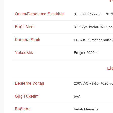
Ortam/Depolama Sıcaklığı
0 ... 50 °C / -25 ... 70 
Bağıl Nem
31 ºC'ye kadar %80, so
Koruma Sınıfı
EN 60529 standardına g
Yükseklik
En çok 2000m
El
Besleme Voltajı
230V AC +%10 -%20 ve
Güç Tüketimi
5VA
Bağlantı
Vidalı klemens