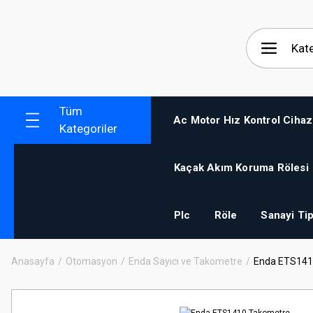
Tüm
Ac Motor Hız Kontrol Cihaz
Kategoriler
Kaçak Akım Koruma Rölesi
Plc
Röle
Sanayi Tip
Anasayfa
Otomasyon
Enda Sayıcı ve Takometre
Enda ETS141