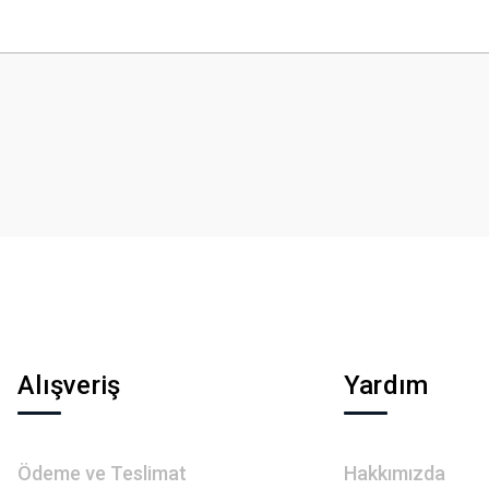
 yetersiz gördüğünüz noktaları öneri formunu kullanarak tarafımıza iletebilirsini
Bu ürüne ilk yorumu siz yapın!
Yorum Yaz
Gönder
Alışveriş
Yardım
Ödeme ve Teslimat
Hakkımızda