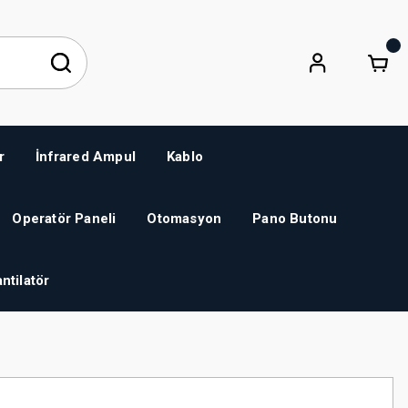
r
İnfrared Ampul
Kablo
Operatör Paneli
Otomasyon
Pano Butonu
ntilatör