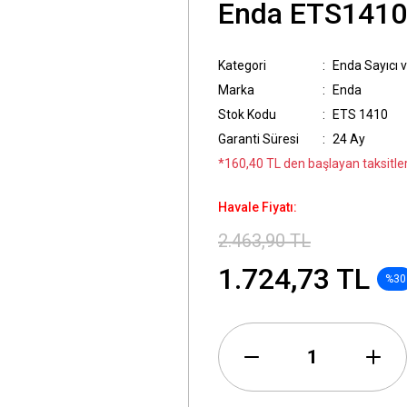
Enda ETS1410
Kategori
Enda Sayıcı 
Marka
Enda
Stok Kodu
ETS 1410
Garanti Süresi
24 Ay
*160,40 TL den başlayan taksitler
Havale Fiyatı:
2.463,90 TL
1.724,73 TL
%30