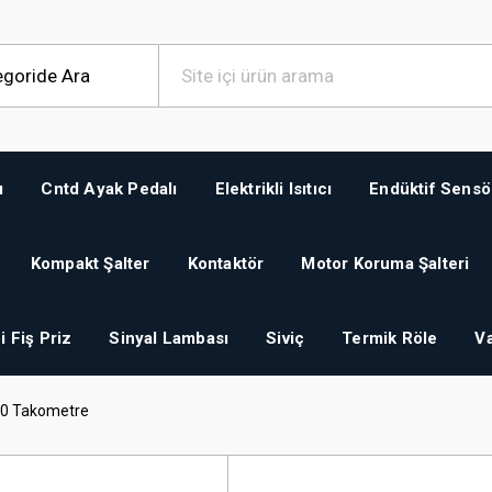
ı
Cntd Ayak Pedalı
Elektrikli Isıtıcı
Endüktif Sensö
Kompakt Şalter
Kontaktör
Motor Koruma Şalteri
i Fiş Priz
Sinyal Lambası
Siviç
Termik Röle
Va
0 Takometre