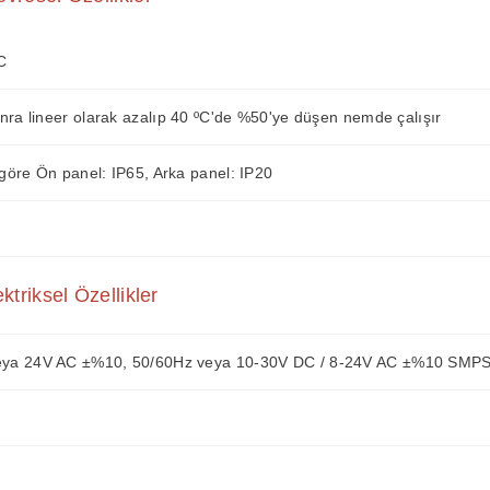
°C
nra lineer olarak azalıp 40 ºC'de %50'ye düşen nemde çalışır
öre Ön panel: IP65, Arka panel: IP20
ektriksel Özellikler
ya 24V AC ±%10, 50/60Hz veya 10-30V DC / 8-24V AC ±%10 SMP