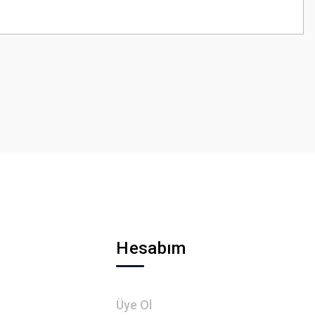
z.
Hesabım
Üye Ol