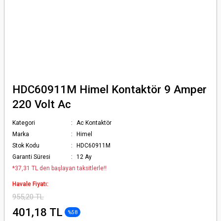
HDC60911M Himel Kontaktör 9 Amper
220 Volt Ac
Kategori
Ac Kontaktör
Marka
Himel
Stok Kodu
HDC60911M
Garanti Süresi
12 Ay
*37,31 TL den başlayan taksitlerle!!
Havale Fiyatı:
955,20 TL
401,18 TL
%58