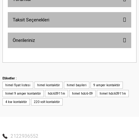
Taksit Seçenekleri
Bu ürüne ilk yorumu siz yapın!
Önerileriniz
Yorum Yaz
Bu ürünün fiyat bilgisi, resim, ürün açıklamalarında ve diğer konularda
yetersiz gördüğünüz noktaları öneri formunu kullanarak tarafımıza
iletebilirsiniz.
Görüş ve önerileriniz için teşekkür ederiz.
Etiketler :
himel fiyat listesi
himel kontaktör
himel bayileri
9 amper kontaktör
Ürün resmi kalitesiz, bozuk veya görüntülenemiyor.
himel 9 amper kontaktör
hdc60911m
himel hdc6-09
himel hdc60911m
Ürün açıklamasında eksik bilgiler bulunuyor.
4 kw kontaktör
220 volt kontaktör
Ürün bilgilerinde hatalar bulunuyor.
Ürün fiyatı diğer sitelerden daha pahalı.
Bu ürüne benzer farklı alternatifler olmalı.
2122936552