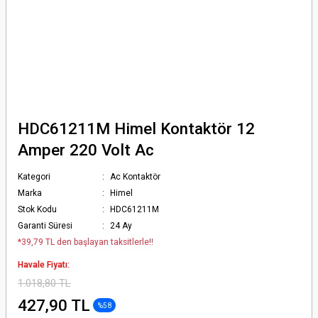
HDC61211M Himel Kontaktör 12
Amper 220 Volt Ac
Kategori
Ac Kontaktör
Marka
Himel
Stok Kodu
HDC61211M
Garanti Süresi
24 Ay
*39,79 TL den başlayan taksitlerle!!
Havale Fiyatı:
1.018,80 TL
427,90 TL
%58