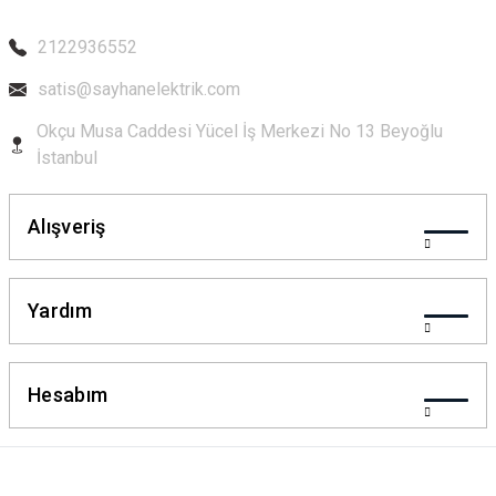
Bu ürüne benzer farklı alternatifler olmalı.
2122936552
satis@sayhanelektrik.com
Okçu Musa Caddesi Yücel İş Merkezi No 13 Beyoğlu
Gönder
İstanbul
Alışveriş
Yardım
Hesabım