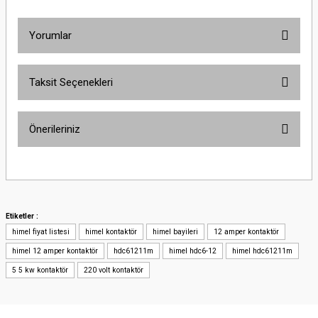
Yorumlar
Taksit Seçenekleri
Bu ürüne ilk yorumu siz yapın!
Önerileriniz
Yorum Yaz
Bu ürünün fiyat bilgisi, resim, ürün açıklamalarında ve diğer konularda
yetersiz gördüğünüz noktaları öneri formunu kullanarak tarafımıza
iletebilirsiniz.
Görüş ve önerileriniz için teşekkür ederiz.
Etiketler :
himel fiyat listesi
himel kontaktör
himel bayileri
12 amper kontaktör
Ürün resmi kalitesiz, bozuk veya görüntülenemiyor.
himel 12 amper kontaktör
hdc61211m
himel hdc6-12
himel hdc61211m
Ürün açıklamasında eksik bilgiler bulunuyor.
5 5 kw kontaktör
220 volt kontaktör
Ürün bilgilerinde hatalar bulunuyor.
Ürün fiyatı diğer sitelerden daha pahalı.