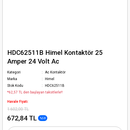
HDC62511B Himel Kontaktör 25
Amper 24 Volt Ac
Kategori
Ac Kontaktör
Marka
Himel
Stok Kodu
HDC62511B
*62,57 TL den başlayan taksitlerle!!
Havale Fiyatı:
1.602,00 TL
672,84 TL
%58