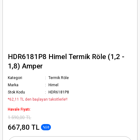
HDR6181P8 Himel Termik Röle (1,2 -
1,8) Amper
Kategori
Termik Röle
Marka
Himel
Stok Kodu
HDR6181P8
*62,11 TL den başlayan taksitlerle!!
Havale Fiyatı:
1.590,00 TL
667,80 TL
%58