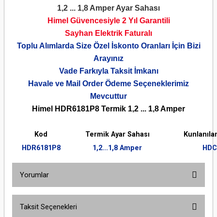
1,2 ... 1,8 Amper Ayar Sahası
Himel Güvencesiyle 2 Yıl Garantili
Sayhan Elektrik Faturalı
Toplu Alımlarda Size Özel İskonto Oranları İçin Bizi
Arayınız
Vade Farkıyla Taksit İmkanı
Havale ve Mail Order Ödeme Seçeneklerimiz
Mevcuttur
Himel HDR6181P8 Termik 1,2 ... 1,8 Amper
Kod
Termik Ayar Sahası
Kunlanıla
HDR6181P8
1,2...1,8 Amper
HDC
Yorumlar
Taksit Seçenekleri
Bu ürüne ilk yorumu siz yapın!