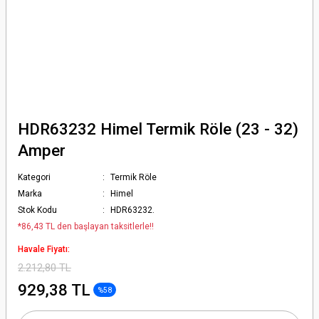
HDR63232 Himel Termik Röle (23 - 32)
Amper
Kategori
Termik Röle
Marka
Himel
Stok Kodu
HDR63232.
*86,43 TL den başlayan taksitlerle!!
Havale Fiyatı:
2.212,80 TL
929,38 TL
%58