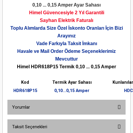
0,10 ... 0,15 Amper Ayar Sahası
Himel Güvencesiyle 2 Yıl Garantili
Sayhan Elektrik Faturalı
Toplu Alımlarda Size Özel İskonto Oranları İçin Bizi
Arayınız
Vade Farkıyla Taksit İmkanı
Havale ve Mail Order Ödeme Seçeneklerimiz
Mevcuttur
Himel HDR618P15 Termik 0,10 ... 0,15 Amper
Kod
Termik Ayar Sahası
Kunlanıla
HDR618P15
0,10...0,15 Amper
HDC
Yorumlar
Taksit Seçenekleri
Bu ürüne ilk yorumu siz yapın!