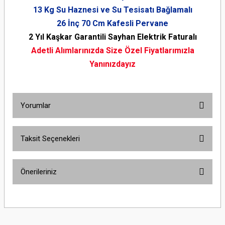
13 Kg Su Haznesi ve Su Tesisatı Bağlamalı
26 İnç 70 Cm Kafesli Pervane
2 Yıl Kaşkar Garantili Sayhan Elektrik Faturalı
Adetli Alımlarınızda Size Özel Fiyatlarımızla
Yanınızdayız
Yorumlar
Taksit Seçenekleri
Bu ürüne ilk yorumu siz yapın!
Önerileriniz
Yorum Yaz
Bu ürünün fiyat bilgisi, resim, ürün açıklamalarında ve diğer konularda
yetersiz gördüğünüz noktaları öneri formunu kullanarak tarafımıza
iletebilirsiniz.
Görüş ve önerileriniz için teşekkür ederiz.