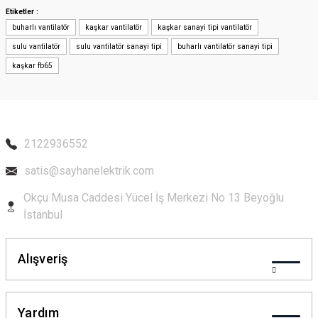
Etiketler :
buharlı vantilatör
kaşkar vantilatör
kaşkar sanayi tipi vantilatör
Ürün resmi kalitesiz, bozuk veya görüntülenemiyor.
sulu vantilatör
sulu vantilatör sanayi tipi
buharlı vantilatör sanayi tipi
Ürün açıklamasında eksik bilgiler bulunuyor.
kaşkar fb65
Ürün bilgilerinde hatalar bulunuyor.
Ürün fiyatı diğer sitelerden daha pahalı.
Bu ürüne benzer farklı alternatifler olmalı.
2122936552
satis@sayhanelektrik.com
Okçu Musa Caddesi Yücel İş Merkezi No 13 Beyoğlu
Gönder
İstanbul
Alışveriş
Yardım