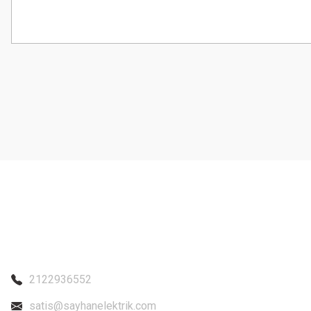
Bu ürünün fiyat bilgisi, resim, ürün açıklamalarında ve diğer konularda
Görüş ve önerileriniz için teşekkür ederiz.
Ürün resmi kalitesiz, bozuk veya görüntülenemiyor.
Ürün açıklamasında eksik bilgiler bulunuyor.
Ürün bilgilerinde hatalar bulunuyor.
Ürün fiyatı diğer sitelerden daha pahalı.
Bu ürüne benzer farklı alternatifler olmalı.
2122936552
satis@sayhanelektrik.com