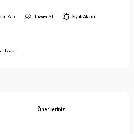
rum Yap
Tavsiye Et
Fiyatı Alarmı
an Teslim
Önerileriniz