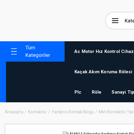
Tüm
Ac Motor Hız Kontrol Cihaz
Kategoriler
Kaçak Akım Koruma Rölesi
Plc
Röle
Sanayi Tip
Anasayfa
Kontaktör
Yardımcı Kontak Bloğu
Mini Kontaktör Yar