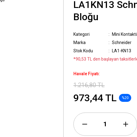
LA1KN13 Schn
Bloğu
Kategori
Mini Kontakt
Marka
Schneider
Stok Kodu
LA1-KN13
*90,53 TL den başlayan taksitlerle
Havale Fiyatı:
1.216,80 TL
973,44 TL
%20