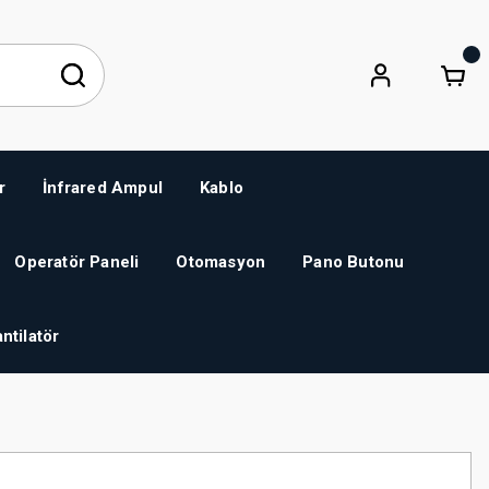
r
İnfrared Ampul
Kablo
Operatör Paneli
Otomasyon
Pano Butonu
ntilatör