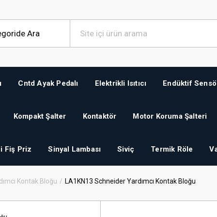
ı
Cntd Ayak Pedalı
Elektrikli Isıtıcı
Endüktif Sensö
Kompakt Şalter
Kontaktör
Motor Koruma Şalteri
i Fiş Priz
Sinyal Lambası
Siviç
Termik Röle
Va
dımcı Kontak Bloğu
LA1KN13 Schneider Yardımcı Kontak Bloğu