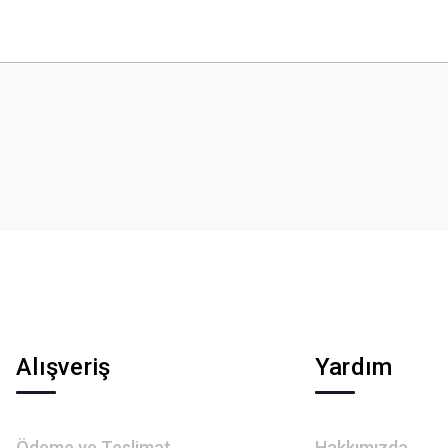
 yetersiz gördüğünüz noktaları öneri formunu kullanarak tarafımıza iletebilirsini
Bu ürüne ilk yorumu siz yapın!
Yorum Yaz
Gönder
Alışveriş
Yardım
Ödeme ve Teslimat
Hakkımızda