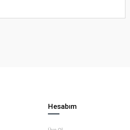
z.
Hesabım
Üye Ol