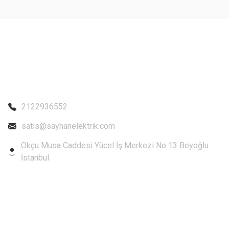
Bu ürüne benzer farklı alternatifler olmalı.
2122936552
satis@sayhanelektrik.com
Okçu Musa Caddesi Yücel İş Merkezi No 13 Beyoğlu
İstanbul