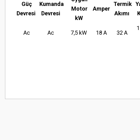
Güç
Kumanda
Termik
Y
Motor
Amper
Devresi
Devresi
Akımı
kW
1
Ac
Ac
7,5 kW
18 A
32 A
Bu ürünün fiyat bilgisi, resim, ürün açıklamalarında ve diğer konularda
Görüş ve önerileriniz için teşekkür ederiz.
Ürün resmi kalitesiz, bozuk veya görüntülenemiyor.
Ürün açıklamasında eksik bilgiler bulunuyor.
Ürün bilgilerinde hatalar bulunuyor.
Ürün fiyatı diğer sitelerden daha pahalı.