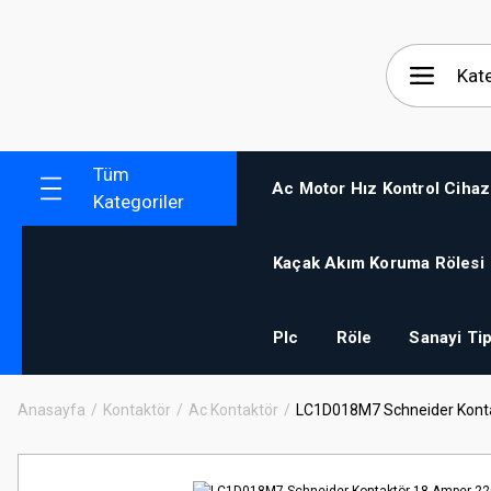
Tüm
Ac Motor Hız Kontrol Cihaz
Kategoriler
Kaçak Akım Koruma Rölesi
Plc
Röle
Sanayi Tip
Anasayfa
Kontaktör
Ac Kontaktör
LC1D018M7 Schneider Konta