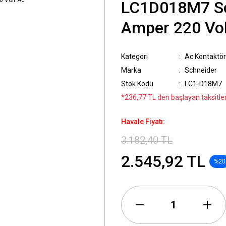
LC1D018M7 Sc
Amper 220 Vol
Kategori
Ac Kontaktör
Marka
Schneider
Stok Kodu
LC1-D18M7
*236,77 TL den başlayan taksitler
Havale Fiyatı:
3.182,40 TL
2.545,92 TL
%20