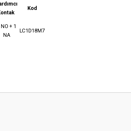
ardımcı
Kod
Kontak
 NO + 1
LC1D18M7
NA
 yetersiz gördüğünüz noktaları öneri formunu kullanarak tarafımıza iletebilirsini
Bu ürüne ilk yorumu siz yapın!
Yorum Yaz