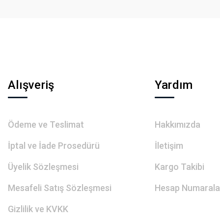
Gönder
Alışveriş
Yardım
Ödeme ve Teslimat
Hakkımızda
İptal ve İade Prosedürü
İletişim
Üyelik Sözleşmesi
Kargo Takibi
Mesafeli Satış Sözleşmesi
Hesap Numarala
Gizlilik ve KVKK