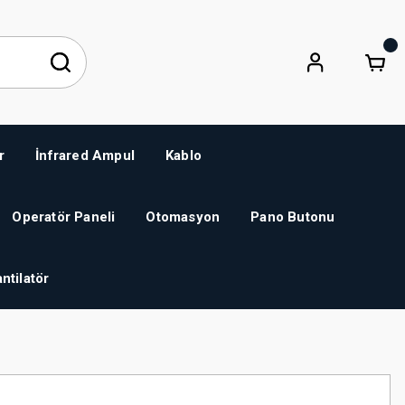
r
İnfrared Ampul
Kablo
Operatör Paneli
Otomasyon
Pano Butonu
ntilatör