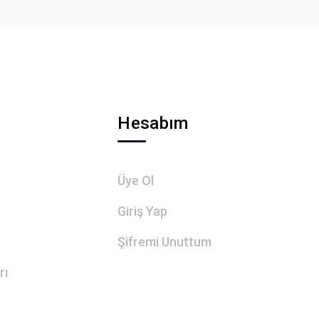
Hesabım
Üye Ol
Giriş Yap
Şifremi Unuttum
rı