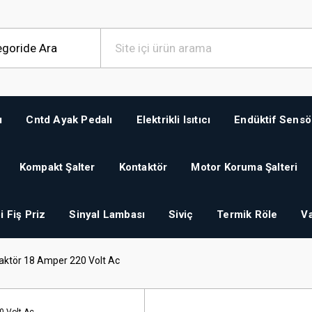
ı
Cntd Ayak Pedalı
Elektrikli Isıtıcı
Endüktif Sensö
Kompakt Şalter
Kontaktör
Motor Koruma Şalteri
i Fiş Priz
Sinyal Lambası
Siviç
Termik Röle
Va
ktör 18 Amper 220 Volt Ac