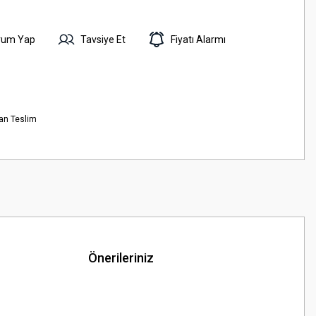
rum Yap
Tavsiye Et
Fiyatı Alarmı
an Teslim
Önerileriniz