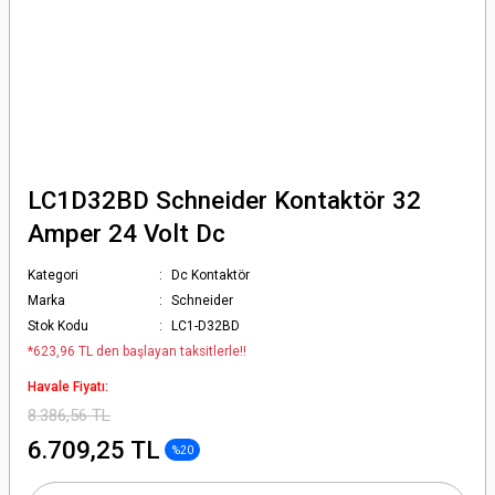
LC1D32BD Schneider Kontaktör 32
Amper 24 Volt Dc
Kategori
Dc Kontaktör
Marka
Schneider
Stok Kodu
LC1-D32BD
*623,96 TL den başlayan taksitlerle!!
Havale Fiyatı:
8.386,56 TL
6.709,25 TL
%20